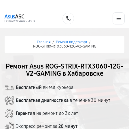
г. Хабаровск
Ежедневно, с 10:00 до 20:00
+7 (800) 101-16-30
Asus
ASC
Заказать
Ремонт техники Asus
Главная
/
Ремонт видеокарт
/
ROG-STRIX-RTX3060-12G-V2-GAMING
Ремонт Asus ROG-STRIX-RTX3060-12G-
V2-GAMING в Хабаровске
Бесплатный
выезд курьера
Бесплатная диагностика
в течение 30 минут
Гарантия
на ремонт до 3х лет
Экспресс ремонт за
20 минут