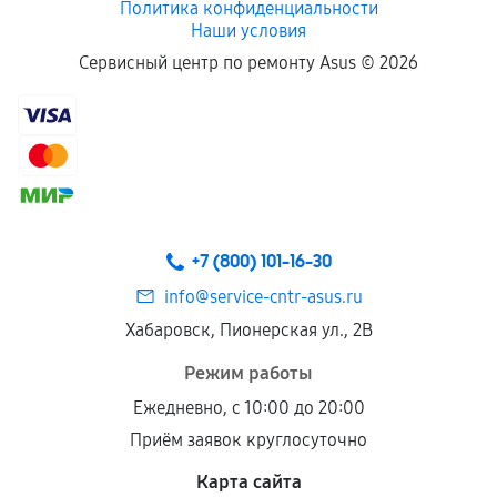
Политика конфиденциальности
Наши условия
Если комплектующие куплены
Сервисный центр по ремонту Asus ©
2026
самостоятельно
Гарантия на выполненные работы может
сохраняться полностью или частично, если
соблюдены следующие условия:
Предоставленные детали подходят по
техническим параметрам и не имеют внешних
+7 (800) 101-16-30
дефектов.
info@service-cntr-asus.ru
Установка была выполнена нашим сервисным
Хабаровск, Пионерская ул., 2В
центром.
При этом гарантия на сами комплектующие
Режим работы
остается на стороне производителя или
Ежедневно, с 10:00 до 20:00
продавца. За качество сторонних деталей
Приём заявок круглосуточно
сервисный центр ответственности не несет.
Карта сайта