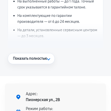
На выполненные работы — до 1 года. Точный
срок указывается в гарантийном талоне.
На комплектующие по гарантии
производителя — от 6 до 24 месяцев.
На детали, установленные сервисным центром
— до 3 месяцев.
Что считается гарантийным случаем
Показать полностью
Повторное возникновение неисправности,
напрямую связанной с выполненным
ремонтом.
Поломка установленной детали при
нормальной эксплуатации в течение
Адрес:
гарантийного срока.
Пионерская ул., 2В
Несоответствие комплектующей заявленным
Режим работы: