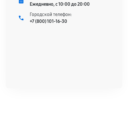
техническим характеристикам.
Ежедневно, с 10:00 до 20:00
Городской телефон:
+7 (800) 101-16-30
Документы для подтверждения
гарантии
Гарантийный талон.
Акт выполненных работ с датой, перечнем
услуг и сроком гарантии.
Документы на установленные комплектующие
и кассовый чек.
Расширенная гарантия
В некоторых случаях возможно оформление
расширенной гарантии. Стоимость, сроки и
условия продления согласовываются отдельно и