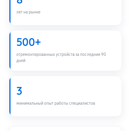
8
Замена микросхемы телефона Asus ZenFone Live
G500TG 16GB
лет на рынке
2630 руб
45 минут
Замена кнопок громкости
500+
470 руб
15 минут
отремонтированных устройств за последние 90
Замена разъёма наушников (гарнитуры)
дней
470 руб
20 минут
Замена разъема зарядки (питания)
3
470 руб
25 минут
Замена сканера отпечатка
минимальный опыт работы специалистов
950 руб
25 минут
Замена кнопки Home (домой)