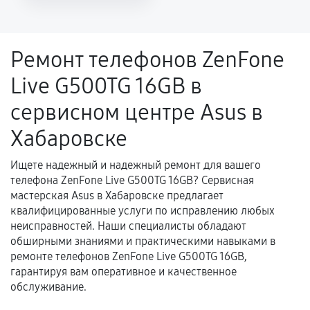
Повторное возникновение неисправности,
напрямую связанной с выполненным
ремонтом.
Ремонт телефонов ZenFone
Поломка установленной детали при
Live G500TG 16GB в
нормальной эксплуатации в течение
гарантийного срока.
сервисном центре Asus в
Несоответствие комплектующей заявленным
Хабаровске
техническим характеристикам.
Ищете надежный и надежный ремонт для вашего
телефона ZenFone Live G500TG 16GB? Сервисная
Документы для подтверждения
мастерская Asus в Хабаровске предлагает
гарантии
квалифицированные услуги по исправлению любых
неисправностей. Наши специалисты обладают
Гарантийный талон.
обширными знаниями и практическими навыками в
ремонте телефонов ZenFone Live G500TG 16GB,
Акт выполненных работ с датой, перечнем
гарантируя вам оперативное и качественное
услуг и сроком гарантии.
обслуживание.
Документы на установленные комплектующие