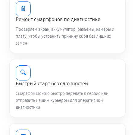
1070 руб
20 минут
📄
Ремонт смартфонов по диагностике
Чистка динамика и микрофонов (с разбором)
Проверяем экран, аккумулятор, разъёмы, камеры и
2150 руб
45 минут
плату, чтобы устранить причину сбоя без лишних
замен
Сбор/Разбор телефона Asus ZenFone Live G500TG
16GB
1790 руб
60 минут
🔍
Замена разъема SIM телефона Asus ZenFone Live
Быстрый старт без сложностей
G500TG 16GB
Смартфон можно быстро передать в сервис или
350 руб
20 минут
отправить нашим курьером для оперативной
диагностики
Замена полифонического динамика
470 руб
20 минут
Замена передней камеры