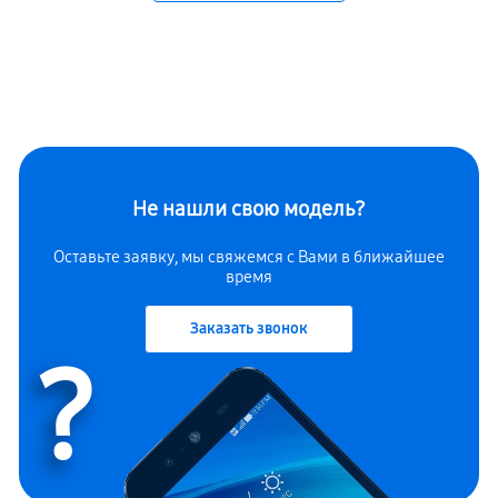
Не нашли свою модель?
Оставьте заявку, мы свяжемся с Вами в ближайшее
время
Заказать звонок
?