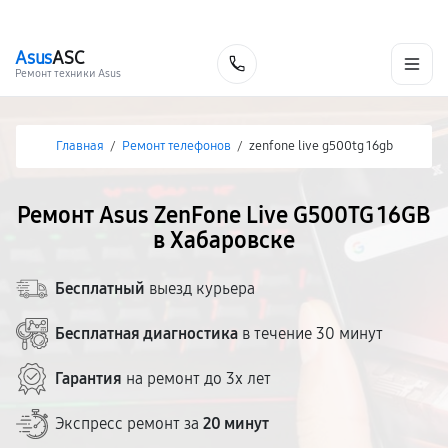
г. Хабаровск
Ежедневно, с 10:00 до 20:00
+7 (800) 101-16-30
Asus
ASC
Заказать
Ремонт техники Asus
Главная
/
Ремонт телефонов
/
zenfone live g500tg 16gb
Ремонт Asus ZenFone Live G500TG 16GB
в Хабаровске
Бесплатный
выезд курьера
Бесплатная диагностика
в течение 30 минут
Гарантия
на ремонт до 3х лет
Экспресс ремонт за
20 минут