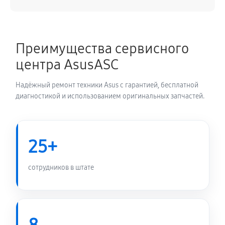
Замена аккумулятора телефона Asus ZenFone Live
G500TG 16GB
Преимущества сервисного
590 руб
20 минут
центра AsusASC
Замена экрана телефона Asus ZenFone Live G500TG
Надёжный ремонт техники Asus с гарантией, бесплатной
16GB
диагностикой и использованием оригинальных запчастей.
950 руб
40 минут
Замена микрофона телефона Asus ZenFone Live
25+
G500TG 16GB
470 руб
15 минут
сотрудников в штате
Защита гидрогелевой пленкой
1550 руб
30 минут