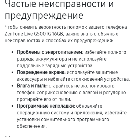
Частые неисправности и
и кассовый чек.
предупреждение
Чтобы снизить вероятность поломок вашего телефона
Расширенная гарантия
ZenFone Live G500TG 16GB, важно знать о обычных
неисправностях и способах их предупреждения:
В некоторых случаях возможно оформление
расширенной гарантии. Стоимость, сроки и
Проблемы с энергопитанием:
избегайте полного
условия продления согласовываются отдельно и
разряда аккумулятора и не используйте
фиксируются в документах.
поддельные зарядные устройства.
Повреждение экрана:
используйте защитные
аксессуары и избегайте столкновений устройства.
Влага и пыль:
старайтесь не экспонировать
Когда гарантия не действует
телефон соприкосновению с влагой и регулярно
протирайте его от пыли.
Нарушение правил эксплуатации,
Программные неполадки:
обновляйте
механические повреждения, попадание влаги,
операционную систему и приложения, избегайте
перегрев, коррозия.
установки сомнительного программного
обеспечения.
Самостоятельный ремонт или вмешательство
третьих лиц.