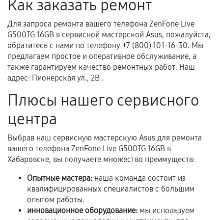
Как заказать ремонт
Естественный износ деталей, если иное не
Для запроса ремонта вашего телефона ZenFone Live
предусмотрено отдельно.
G500TG 16GB в сервисной мастерской Asus, пожалуйста,
Обращение после окончания гарантийного
обратитесь с нами по телефону +7 (800) 101-16-30. Мы
срока.
предлагаем простое и оперативное обслуживание, а
также гарантируем качество ремонтных работ. Наш
Программные сбои, если это не указано в
адрес: Пионерская ул., 2В .
отдельных условиях.
Плюсы нашего сервисного
центра
Если комплектующие куплены
самостоятельно
Выбрав наш сервисную мастерскую Asus для ремонта
вашего телефона ZenFone Live G500TG 16GB в
Гарантия на выполненные работы может
Хабаровске, вы получаете множество преимуществ:
сохраняться полностью или частично, если
соблюдены следующие условия:
Опытные мастера:
наша команда состоит из
квалифицированных специалистов с большим
Предоставленные детали подходят по
опытом работы.
техническим параметрам и не имеют внешних
инновационное оборудование:
мы используем
дефектов.