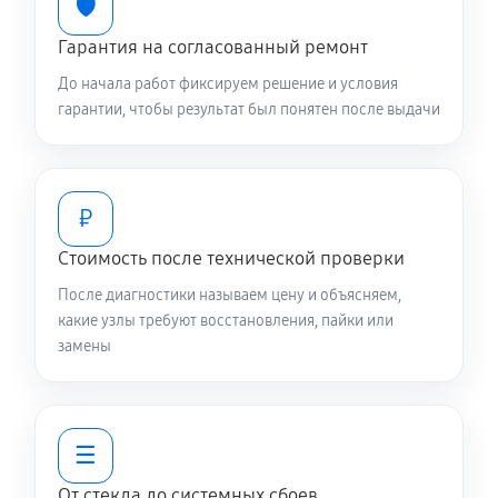
🛡️
590 руб
20 минут
Гарантия на согласованный ремонт
До начала работ фиксируем решение и условия
Замена элемента телефона Asus ZenFone Live
гарантии, чтобы результат был понятен после выдачи
G500TG 16GB
1430 руб
30 минут
₽
Стоимость после технической проверки
После диагностики называем цену и объясняем,
какие узлы требуют восстановления, пайки или
замены
☰
От стекла до системных сбоев