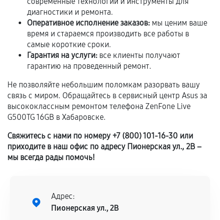
современные технологии и инструменты для
Установка была выполнена нашим сервисным
диагностики и ремонта.
центром.
Оперативное исполнение заказов:
мы ценим ваше
время и стараемся производить все работы в
При этом гарантия на сами комплектующие
самые короткие сроки.
остается на стороне производителя или
Гарантия на услуги:
все клиенты получают
продавца. За качество сторонних деталей
гарантию на проведенный ремонт.
сервисный центр ответственности не несет.
Не позволяйте небольшим поломкам разорвать вашу
связь с миром. Обращайтесь в сервисный центр Asus за
высококлассным ремонтом телефона ZenFone Live
G500TG 16GB в Хабаровске.
Свяжитесь с нами по номеру +7 (800) 101-16-30 или
приходите в наш офис по адресу Пионерская ул., 2В –
мы всегда рады помочь!
Адрес:
Пионерская ул., 2В