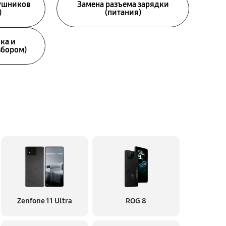
аушников
Замена разъема зарядки
)
(питания)
ка и
збором)
Zenfone 11 Ultra
ROG 8