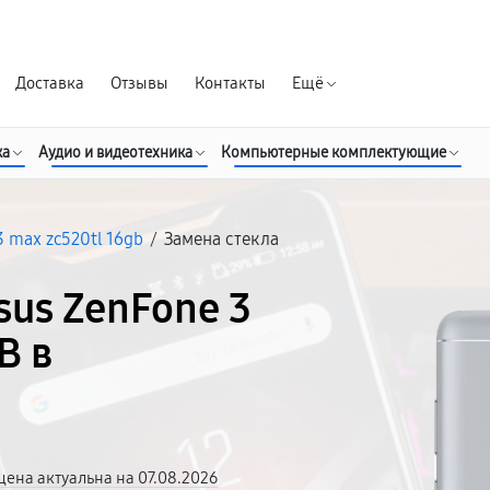
Гарантия д
Доставка
Отзывы
Контакты
Ещё
ка
Аудио и видеотехника
Компьютерные комплектующие
3 max zc520tl 16gb
/
Замена стекла
sus ZenFone 3
B в
цена актуальна на 07.08.2026