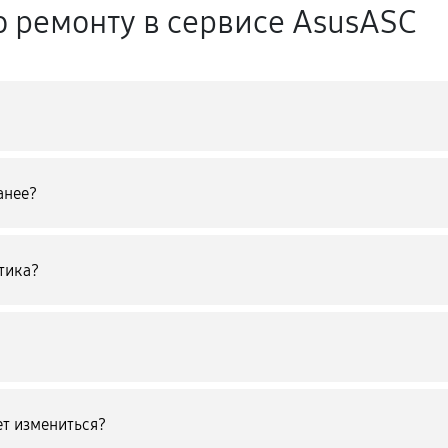
о ремонту в сервисе AsusASC
анее?
тика?
т измениться?