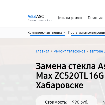
г. Хабаровск
Ежедневно, с 10:00 до 20:00
Asus
ASC
Цены на ремонт
Гарантия
Ремонт техники Asus
Компьютерная техника
Портативная электрони
Главная
/
Ремонт телефонов
/
zenfone 
Замена стекла A
Max ZC520TL 16G
Хабаровске
Стоимость:
990 руб.
*