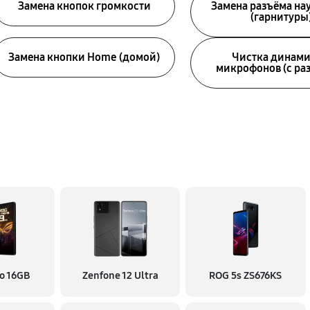
Замена кнопок громкости
Замена разъёма н
(гарнитуры
Замена кнопки Home (домой)
Чистка динами
микрофонов (с ра
o 16GB
Zenfone 12 Ultra
ROG 5s ZS676KS