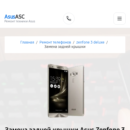
г. Хабаровск
Ежедневно, с 10:00 до 20:00
+7 (800) 101-16-30
Asus
ASC
Заказать
Ремонт техники Asus
Главная
/
Ремонт телефонов
/
zenfone 3 deluxe
/
Замена задней крышки