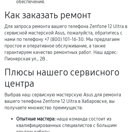
обеспечения.
механические повреждения, попадание влаги,
перегрев, коррозия.
Как заказать ремонт
Самостоятельный ремонт или вмешательство
Для запроса ремонта вашего телефона Zenfone 12 Ultra в
третьих лиц.
сервисной мастерской Asus, пожалуйста, обратитесь с
Естественный износ деталей, если иное не
нами по телефону +7 (800) 101-16-30. Мы предлагаем
предусмотрено отдельно.
простое и оперативное обслуживание, а также
гарантируем качество ремонтных работ. Наш адрес:
Обращение после окончания гарантийного
Пионерская ул., 2В .
срока.
Плюсы нашего сервисного
Программные сбои, если это не указано в
отдельных условиях.
центра
Выбрав наш сервисную мастерскую Asus для ремонта
вашего телефона Zenfone 12 Ultra в Хабаровске, вы
Если комплектующие куплены
получаете множество преимуществ:
самостоятельно
Опытные мастера:
наша команда состоит из
Гарантия на выполненные работы может
квалифицированных специалистов с большим
сохраняться полностью или частично, если
опытом работы.