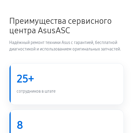
Замена экрана телефона Asus Zenfone 12 Ultra
Преимущества сервисного
950 руб
40 минут
центра AsusASC
Замена микрофона телефона Asus Zenfone 12 Ultra
Надёжный ремонт техники Asus с гарантией, бесплатной
470 руб
15 минут
диагностикой и использованием оригинальных запчастей.
Защита гидрогелевой пленкой
1550 руб
30 минут
25+
Замена микросхемы телефона Asus Zenfone 12 Ultra
сотрудников в штате
2630 руб
45 минут
Замена кнопок громкости
8
470 руб
15 минут