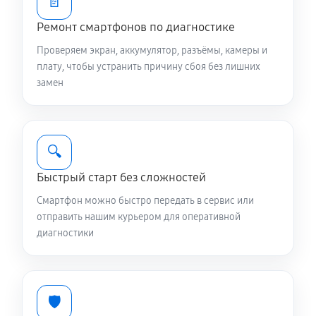
📄
1790 руб
60 минут
Ремонт смартфонов по диагностике
Замена разъема SIM телефона Asus Zenfone 12 Ultra
Проверяем экран, аккумулятор, разъёмы, камеры и
350 руб
20 минут
плату, чтобы устранить причину сбоя без лишних
замен
Замена полифонического динамика
470 руб
20 минут
🔍
Замена передней камеры
Быстрый старт без сложностей
590 руб
20 минут
Смартфон можно быстро передать в сервис или
Замена элемента телефона Asus Zenfone 12 Ultra
отправить нашим курьером для оперативной
диагностики
1430 руб
30 минут
🛡️