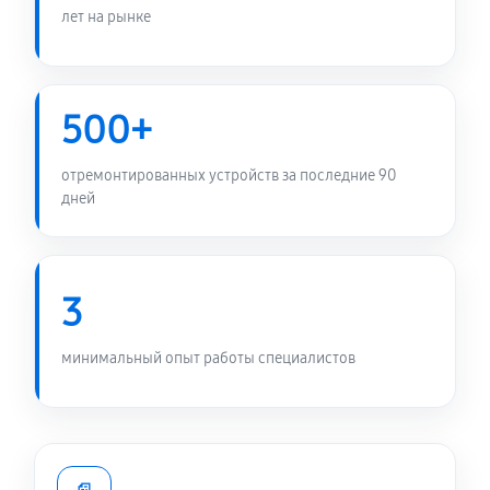
Замена разъёма наушников (гарнитуры)
лет на рынке
470 руб
20 минут
Замена разъема зарядки (питания)
500+
470 руб
25 минут
отремонтированных устройств за последние 90
Замена сканера отпечатка
дней
950 руб
25 минут
Замена кнопки Home (домой)
3
1070 руб
20 минут
минимальный опыт работы специалистов
Чистка динамика и микрофонов (с разбором)
2150 руб
45 минут
Сбор/Разбор телефона Asus Zenfone 12 Ultra