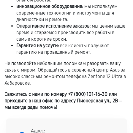
соблюдены следующие условия:
инновационное оборудование:
мы используем
Предоставленные детали подходят по
современные технологии и инструменты для
техническим параметрам и не имеют внешних
диагностики и ремонта.
Оперативное исполнение заказов:
мы ценим ваше
дефектов.
время и стараемся производить все работы в
Установка была выполнена нашим сервисным
самые короткие сроки.
центром.
Гарантия на услуги:
все клиенты получают
При этом гарантия на сами комплектующие
гарантию на проведенный ремонт.
остается на стороне производителя или
Не позволяйте небольшим поломкам разорвать вашу
продавца. За качество сторонних деталей
связь с миром. Обращайтесь в сервисный центр Asus за
сервисный центр ответственности не несет.
высококлассным ремонтом телефона Zenfone 12 Ultra в
Хабаровске.
Свяжитесь с нами по номеру +7 (800) 101-16-30 или
приходите в наш офис по адресу Пионерская ул., 2В –
мы всегда рады помочь!
Адрес: