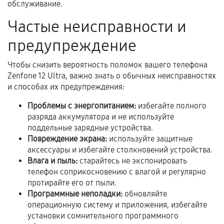
обслуживание.
Акт выполненных работ с датой, перечнем
Частые неисправности и
услуг и сроком гарантии.
предупреждение
Документы на установленные комплектующие
и кассовый чек.
Чтобы снизить вероятность поломок вашего телефона
Zenfone 12 Ultra, важно знать о обычных неисправностях
и способах их предупреждения:
Расширенная гарантия
Проблемы с энергопитанием:
избегайте полного
разряда аккумулятора и не используйте
В некоторых случаях возможно оформление
поддельные зарядные устройства.
расширенной гарантии. Стоимость, сроки и
Повреждение экрана:
используйте защитные
условия продления согласовываются отдельно и
аксессуары и избегайте столкновений устройства.
фиксируются в документах.
Влага и пыль:
старайтесь не экспонировать
телефон соприкосновению с влагой и регулярно
протирайте его от пыли.
Программные неполадки:
обновляйте
Когда гарантия не действует
операционную систему и приложения, избегайте
установки сомнительного программного
Нарушение правил эксплуатации,