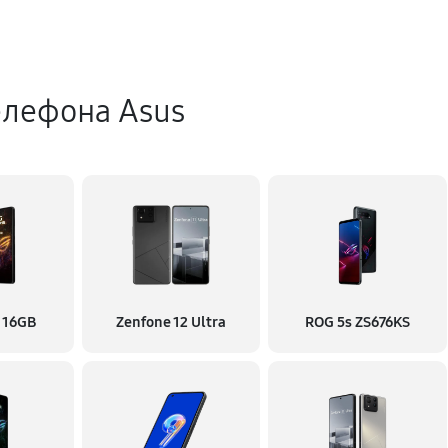
елефона Asus
 16GB
Zenfone 12 Ultra
ROG 5s ZS676KS