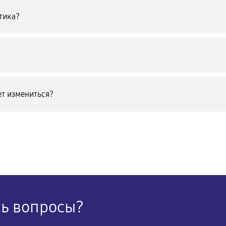
тика?
т измениться?
сь вопросы?