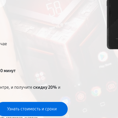
учае
т
90 минут
нтре, и получите
скидку 20%
и