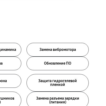
 динамика
Замена вибромотора
ла
Обновление ПО
фона
Защита гидрогелевой
пленкой
аушников
Замена разъема зарядки
)
(питания)