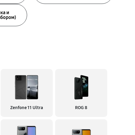
ка и
збором)
Zenfone 11 Ultra
ROG 8