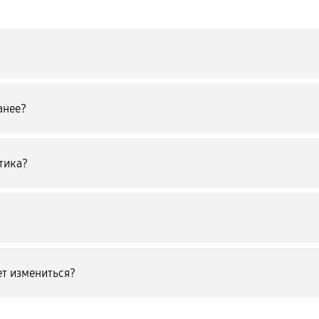
анее?
тика?
т измениться?