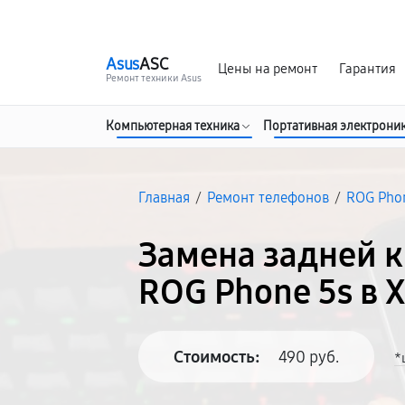
г. Хабаровск
Ежедневно, с 10:00 до 20:00
Asus
ASC
Цены на ремонт
Гарантия
Ремонт техники Asus
Компьютерная техника
Портативная электрони
Главная
/
Ремонт телефонов
/
ROG Pho
Замена задней 
ROG Phone 5s в 
Стоимость:
490 руб.
*