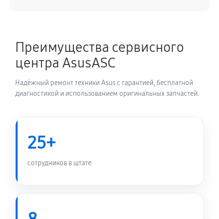
Замена динамика планшета Asus Transformer Pad
TF303CL
Преимущества сервисного
600 руб
60 минут
центра AsusASC
Замена задней крышки
Надёжный ремонт техники Asus с гарантией, бесплатной
960 руб
60 минут
диагностикой и использованием оригинальных запчастей.
Замена дисплея (экрана)
1440 руб
60 минут
25+
Замена корпуса планшета Asus Transformer Pad
сотрудников в штате
TF303CL
960 руб
60 минут
Замена аккумулятора планшета Asus Transformer
Pad TF303CL