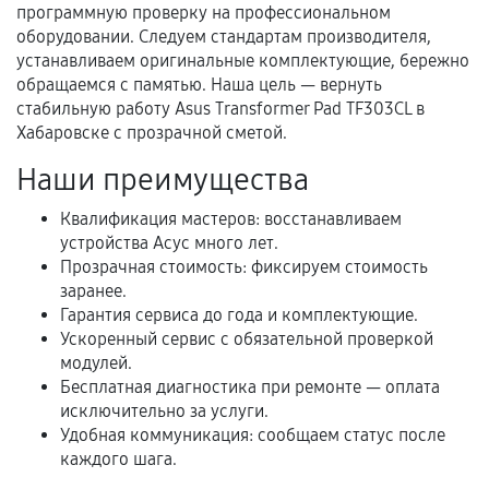
программную проверку на профессиональном
Документы для подтверждения
оборудовании. Следуем стандартам производителя,
гарантии
устанавливаем оригинальные комплектующие, бережно
обращаемся с памятью. Наша цель — вернуть
Гарантийный талон.
стабильную работу Asus Transformer Pad TF303CL в
Хабаровске с прозрачной сметой.
Акт выполненных работ с датой, перечнем
услуг и сроком гарантии.
Наши преимущества
Документы на установленные комплектующие
Квалификация мастеров: восстанавливаем
и кассовый чек.
устройства Асус много лет.
Прозрачная стоимость: фиксируем стоимость
заранее.
Расширенная гарантия
Гарантия сервиса до года и комплектующие.
Ускоренный сервис с обязательной проверкой
В некоторых случаях возможно оформление
модулей.
расширенной гарантии. Стоимость, сроки и
Бесплатная диагностика при ремонте — оплата
исключительно за услуги.
условия продления согласовываются отдельно и
Удобная коммуникация: сообщаем статус после
фиксируются в документах.
каждого шага.