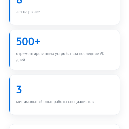
8
600 руб
60 минут
лет на рынке
Замена платы управления (мат.платы, мейн платы)
1440 руб
60 минут
500+
Замена Wi-Fi планшета Asus Transformer Pad
TF303CL
отремонтированных устройств за последние 90
дней
600 руб
60 минут
Ремонт кнопки планшета Asus Transformer Pad
TF303CL
3
900 руб
60 минут
минимальный опыт работы специалистов