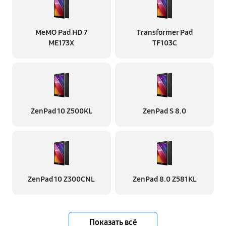
MeMO Pad HD 7
Transformer Pad
ME173X
TF103C
ZenPad 10 Z500KL
ZenPad S 8.0
ZenPad 10 Z300CNL
ZenPad 8.0 Z581KL
Показать всё