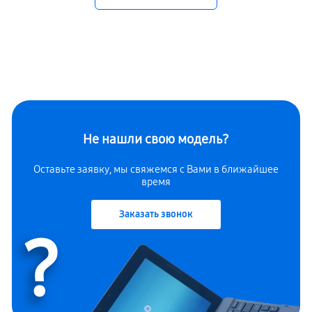
Не нашли свою модель?
Оставьте заявку, мы свяжемся с Вами в ближайшее
время
Заказать звонок
?