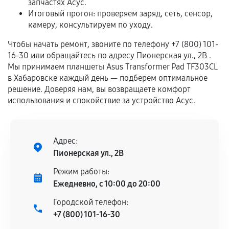
запчастях Асус.
самостоятельно
Итоговый прогон: проверяем заряд, сеть, сенсор,
камеру, консультируем по уходу.
Гарантия на выполненные работы может
сохраняться полностью или частично, если
Чтобы начать ремонт, звоните по телефону +7 (800) 101-
соблюдены следующие условия:
16-30 или обращайтесь по адресу Пионерская ул., 2В .
Мы принимаем планшеты Asus Transformer Pad TF303CL
Предоставленные детали подходят по
в Хабаровске каждый день — подберем оптимальное
техническим параметрам и не имеют внешних
решение. Доверяя нам, вы возвращаете комфорт
дефектов.
использования и спокойствие за устройство Асус.
Установка была выполнена нашим сервисным
центром.
При этом гарантия на сами комплектующие
Адрес:
остается на стороне производителя или
Пионерская ул., 2В
продавца. За качество сторонних деталей
Режим работы:
сервисный центр ответственности не несет.
Ежедневно, с 10:00 до 20:00
Городской телефон:
+7 (800) 101-16-30