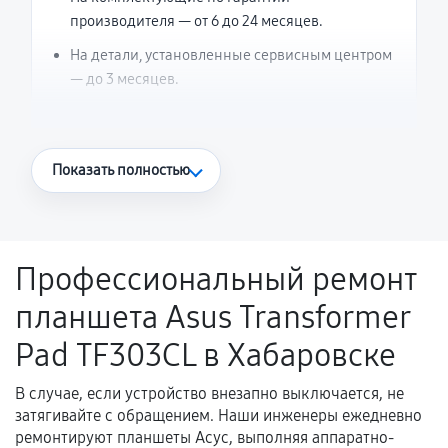
производителя — от 6 до 24 месяцев.
На детали, установленные сервисным центром
— до 3 месяцев.
Что считается гарантийным случаем
Показать полностью
Повторное возникновение неисправности,
напрямую связанной с выполненным
ремонтом.
Профессиональный ремонт
Поломка установленной детали при
планшета Asus Transformer
нормальной эксплуатации в течение
гарантийного срока.
Pad TF303CL в Хабаровске
Несоответствие комплектующей заявленным
техническим характеристикам.
В случае, если устройство внезапно выключается, не
затягивайте с обращением. Наши инженеры ежедневно
ремонтируют планшеты Асус, выполняя аппаратно-