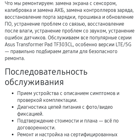
Что мы ремонтируем: замена экрана с сенсором,
калибровка и замена АКБ, замена контроллеров заряда,
Когда гарантия не действует
восстановление порта зарядки, прошивка и обновление
ПО, устранение проблем со связью, восстановление
Нарушение правил эксплуатации,
после влаги, устранение проблем со звуком, устранение
механические повреждения, попадание влаги,
ошибок датчиков. Обслуживаем все популярные серии
перегрев, коррозия.
Asus Transformer Pad TF303CL, особенно версии LTE/5G
Самостоятельный ремонт или вмешательство
— правильно подбираем детали для безопасного
третьих лиц.
ремонта.
Естественный износ деталей, если иное не
Последовательность
предусмотрено отдельно.
обслуживания
Обращение после окончания гарантийного
Прием устройства с описанием симптомов и
срока.
проверкой комплектации.
Программные сбои, если это не указано в
Диагностика цепей питания с фото/видео
отдельных условиях.
фиксацией.
Подтверждение стоимости и плана — всё по
договоренности.
Ремонт и настройка на сертифицированных
Если комплектующие куплены