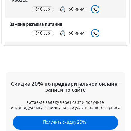
TF303CL
840 руб
60 минут
Замена разъема питания
840 руб
60 минут
Ремонт камеры планшета Asus Transformer Pad
TF303CL
720 руб
60 минут
Чистка от пыли планшета Asus Transformer Pad
Скидка 20% по предварительной онлайн-
TF303CL
записи на сайте
1080 руб
60 минут
Оставьте заявку через сайт и получите
индивидуальную скидку на все услуги нашего сервиса
Замена стекла планшета Asus Transformer Pad
TF303CL
Получить скидку 20%
1320 руб
60 минут