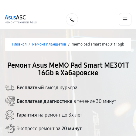
г. Хабаровск
Ежедневно, с 10:00 до 20:00
+7 (800) 101-16-30
Asus
ASC
Заказать
Ремонт техники Asus
Главная
/
Ремонт планшетов
/
memo pad smart me301t 16gb
Ремонт Asus MeMO Pad Smart ME301T
16Gb в Хабаровске
Бесплатный
выезд курьера
Бесплатная диагностика
в течение 30 минут
Гарантия
на ремонт до 3х лет
Экспресс ремонт за
20 минут