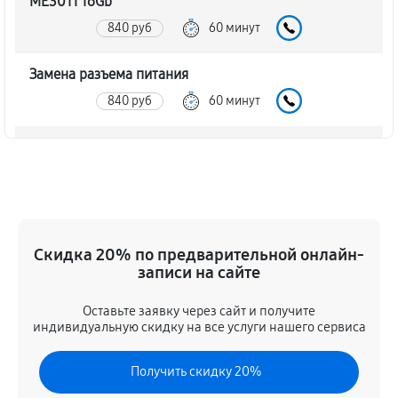
ME301T 16Gb
840 руб
60 минут
Замена разъема питания
840 руб
60 минут
Ремонт камеры планшета Asus MeMO Pad Smart
ME301T 16Gb
720 руб
60 минут
Чистка от пыли планшета Asus MeMO Pad Smart
Скидка 20% по предварительной онлайн-
ME301T 16Gb
записи на сайте
1080 руб
60 минут
Оставьте заявку через сайт и получите
индивидуальную скидку на все услуги нашего сервиса
Замена стекла планшета Asus MeMO Pad Smart
ME301T 16Gb
Получить скидку 20%
1320 руб
60 минут