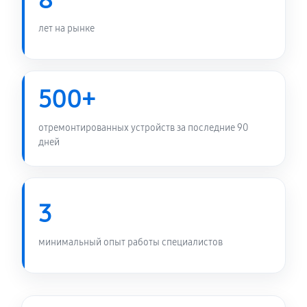
8
600 руб
60 минут
лет на рынке
Замена платы управления (мат.платы, мейн платы)
1440 руб
60 минут
500+
Замена Wi-Fi планшета Asus MeMO Pad Smart
ME301T 16Gb
отремонтированных устройств за последние 90
дней
600 руб
60 минут
Ремонт кнопки планшета Asus MeMO Pad Smart
ME301T 16Gb
3
900 руб
60 минут
минимальный опыт работы специалистов