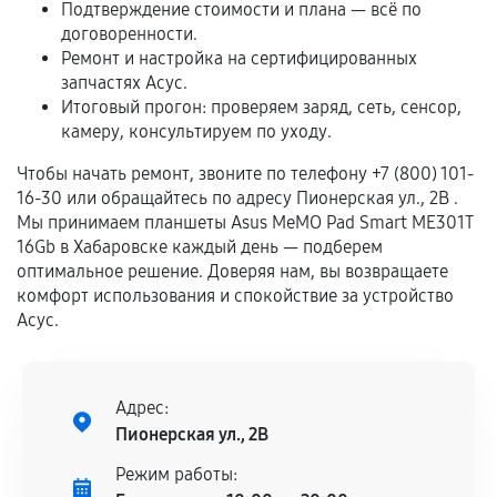
Подтверждение стоимости и плана — всё по
Если комплектующие куплены
договоренности.
самостоятельно
Ремонт и настройка на сертифицированных
запчастях Асус.
Гарантия на выполненные работы может
Итоговый прогон: проверяем заряд, сеть, сенсор,
сохраняться полностью или частично, если
камеру, консультируем по уходу.
соблюдены следующие условия:
Чтобы начать ремонт, звоните по телефону +7 (800) 101-
Предоставленные детали подходят по
16-30 или обращайтесь по адресу Пионерская ул., 2В .
техническим параметрам и не имеют внешних
Мы принимаем планшеты Asus MeMO Pad Smart ME301T
дефектов.
16Gb в Хабаровске каждый день — подберем
оптимальное решение. Доверяя нам, вы возвращаете
Установка была выполнена нашим сервисным
комфорт использования и спокойствие за устройство
центром.
Асус.
При этом гарантия на сами комплектующие
остается на стороне производителя или
продавца. За качество сторонних деталей
Адрес:
сервисный центр ответственности не несет.
Пионерская ул., 2В
Режим работы: