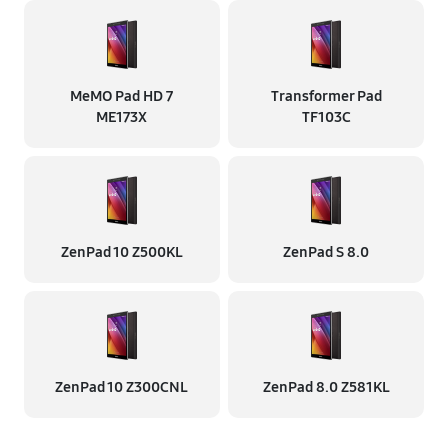
MeMO Pad HD 7
Transformer Pad
ME173X
TF103C
ZenPad 10 Z500KL
ZenPad S 8.0
ZenPad 10 Z300CNL
ZenPad 8.0 Z581KL