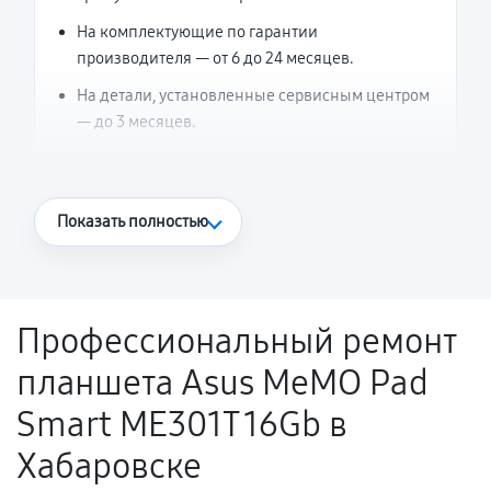
На комплектующие по гарантии
производителя — от 6 до 24 месяцев.
На детали, установленные сервисным центром
— до 3 месяцев.
Что считается гарантийным случаем
Показать полностью
Повторное возникновение неисправности,
напрямую связанной с выполненным
ремонтом.
Профессиональный ремонт
Поломка установленной детали при
планшета Asus MeMO Pad
нормальной эксплуатации в течение
гарантийного срока.
Smart ME301T 16Gb в
Несоответствие комплектующей заявленным
Хабаровске
техническим характеристикам.