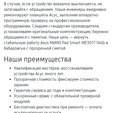
В случае, если устройство внезапно выключается, не
затягивайте с обращением. Наши инженеры ежедневно
Документы для подтверждения
ремонтируют планшеты Асус, выполняя аппаратно-
гарантии
программную проверку на профессиональном
оборудовании. Следуем стандартам производителя,
Гарантийный талон.
устанавливаем оригинальные комплектующие, бережно
обращаемся с памятью. Наша цель — вернуть
Акт выполненных работ с датой, перечнем
стабильную работу Asus MeMO Pad Smart ME301T 16Gb в
услуг и сроком гарантии.
Хабаровске с прозрачной сметой.
Документы на установленные комплектующие
Наши преимущества
и кассовый чек.
Квалификация мастеров: восстанавливаем
устройства Асус много лет.
Прозрачная стоимость: фиксируем стоимость
Расширенная гарантия
заранее.
Гарантия сервиса до года и комплектующие.
В некоторых случаях возможно оформление
Ускоренный сервис с обязательной проверкой
расширенной гарантии. Стоимость, сроки и
модулей.
условия продления согласовываются отдельно и
Бесплатная диагностика при ремонте — оплата
фиксируются в документах.
исключительно за услуги.