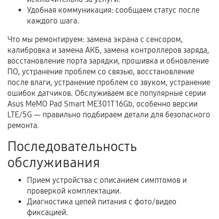
Удобная коммуникация: сообщаем статус после
каждого шага.
Когда гарантия не действует
Что мы ремонтируем: замена экрана с сенсором,
калибровка и замена АКБ, замена контроллеров заряда,
Нарушение правил эксплуатации,
восстановление порта зарядки, прошивка и обновление
механические повреждения, попадание влаги,
ПО, устранение проблем со связью, восстановление
перегрев, коррозия.
после влаги, устранение проблем со звуком, устранение
ошибок датчиков. Обслуживаем все популярные серии
Самостоятельный ремонт или вмешательство
Asus MeMO Pad Smart ME301T 16Gb, особенно версии
третьих лиц.
LTE/5G — правильно подбираем детали для безопасного
Естественный износ деталей, если иное не
ремонта.
предусмотрено отдельно.
Последовательность
Обращение после окончания гарантийного
обслуживания
срока.
Программные сбои, если это не указано в
Прием устройства с описанием симптомов и
отдельных условиях.
проверкой комплектации.
Диагностика цепей питания с фото/видео
фиксацией.