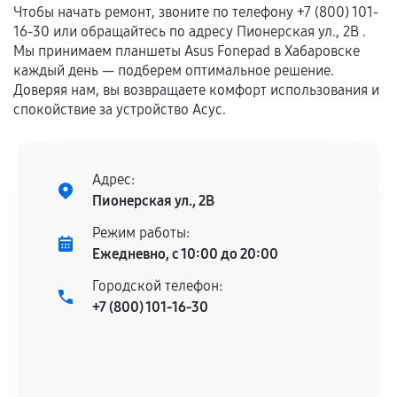
Гарантия на выполненные работы может
Чтобы начать ремонт, звоните по телефону +7 (800) 101-
сохраняться полностью или частично, если
16-30 или обращайтесь по адресу Пионерская ул., 2В .
соблюдены следующие условия:
Мы принимаем планшеты Asus Fonepad в Хабаровске
каждый день — подберем оптимальное решение.
Предоставленные детали подходят по
Доверяя нам, вы возвращаете комфорт использования и
техническим параметрам и не имеют внешних
спокойствие за устройство Асус.
дефектов.
Установка была выполнена нашим сервисным
центром.
Адрес:
При этом гарантия на сами комплектующие
Пионерская ул., 2В
остается на стороне производителя или
продавца. За качество сторонних деталей
Режим работы:
сервисный центр ответственности не несет.
Ежедневно, с 10:00 до 20:00
Городской телефон:
+7 (800) 101-16-30