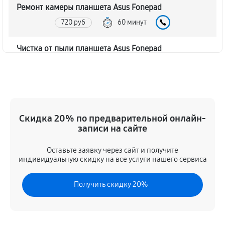
Ремонт камеры планшета Asus Fonepad
720 руб
60 минут
Чистка от пыли планшета Asus Fonepad
1080 руб
60 минут
Замена стекла планшета Asus Fonepad
1320 руб
60 минут
Скидка 20% по предварительной онлайн-
записи на сайте
Замена динамика планшета Asus Fonepad
600 руб
60 минут
Оставьте заявку через сайт и получите
индивидуальную скидку на все услуги нашего сервиса
Замена задней крышки
Получить скидку 20%
960 руб
60 минут
Замена дисплея (экрана)