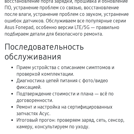
восстановление порта зарядки, прошивка и обновление
ПО, устранение проблем со связью, восстановление
Нарушение правил эксплуатации,
после влаги, устранение проблем со звуком, устранение
механические повреждения, попадание влаги,
ошибок датчиков. Обслуживаем все популярные серии
перегрев, коррозия.
Asus Fonepad, особенно версии LTE/5G — правильно
Самостоятельный ремонт или вмешательство
подбираем детали для безопасного ремонта.
третьих лиц.
Последовательность
Естественный износ деталей, если иное не
обслуживания
предусмотрено отдельно.
Обращение после окончания гарантийного
Прием устройства с описанием симптомов и
проверкой комплектации.
срока.
Диагностика цепей питания с фото/видео
Программные сбои, если это не указано в
фиксацией.
отдельных условиях.
Подтверждение стоимости и плана — всё по
договоренности.
Ремонт и настройка на сертифицированных
запчастях Асус.
Если комплектующие куплены
Итоговый прогон: проверяем заряд, сеть, сенсор,
самостоятельно
камеру, консультируем по уходу.