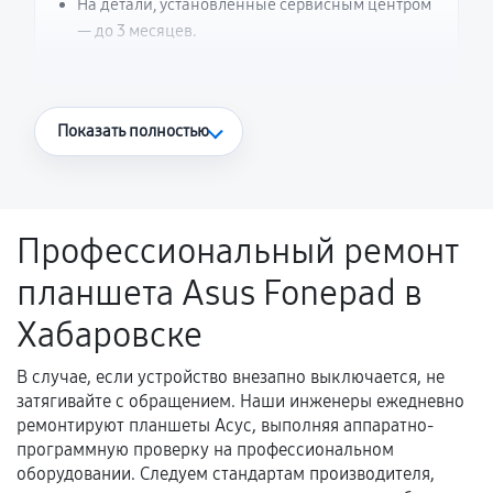
На детали, установленные сервисным центром
— до 3 месяцев.
Что считается гарантийным случаем
Показать полностью
Повторное возникновение неисправности,
напрямую связанной с выполненным
ремонтом.
Профессиональный ремонт
Поломка установленной детали при
планшета Asus Fonepad в
нормальной эксплуатации в течение
гарантийного срока.
Хабаровске
Несоответствие комплектующей заявленным
техническим характеристикам.
В случае, если устройство внезапно выключается, не
затягивайте с обращением. Наши инженеры ежедневно
ремонтируют планшеты Асус, выполняя аппаратно-
программную проверку на профессиональном
Документы для подтверждения
оборудовании. Следуем стандартам производителя,
гарантии