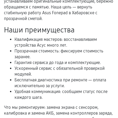
устанавливаем оригинальные комплектующие, бережно
обращаемся с памятью. Наша цель — вернуть
Гарантийный талон.
стабильную работу Asus Fonepad в Хабаровске с
прозрачной сметой.
Акт выполненных работ с датой, перечнем
услуг и сроком гарантии.
Наши преимущества
Документы на установленные комплектующие
Квалификация мастеров: восстанавливаем
и кассовый чек.
устройства Асус много лет.
Прозрачная стоимость: фиксируем стоимость
заранее.
Расширенная гарантия
Гарантия сервиса до года и комплектующие.
Ускоренный сервис с обязательной проверкой
В некоторых случаях возможно оформление
модулей.
расширенной гарантии. Стоимость, сроки и
Бесплатная диагностика при ремонте — оплата
исключительно за услуги.
условия продления согласовываются отдельно и
Удобная коммуникация: сообщаем статус после
фиксируются в документах.
каждого шага.
Что мы ремонтируем: замена экрана с сенсором,
калибровка и замена АКБ, замена контроллеров заряда,
Когда гарантия не действует