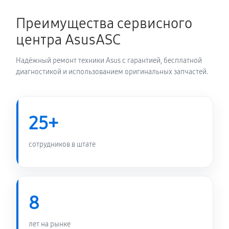
1440 руб
60 минут
Преимущества сервисного
Замена корпуса планшета Asus Fonepad
центра AsusASC
960 руб
60 минут
Надёжный ремонт техники Asus с гарантией, бесплатной
Замена аккумулятора планшета Asus Fonepad
диагностикой и использованием оригинальных запчастей.
600 руб
60 минут
Замена платы управления (мат.платы, мейн платы)
25+
1440 руб
60 минут
сотрудников в штате
Замена Wi-Fi планшета Asus Fonepad
600 руб
60 минут
8
Ремонт кнопки планшета Asus Fonepad
900 руб
60 минут
лет на рынке