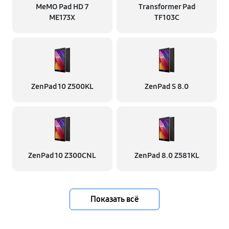
MeMO Pad HD 7
Transformer Pad
ME173X
TF103C
ZenPad 10 Z500KL
ZenPad S 8.0
ZenPad 10 Z300CNL
ZenPad 8.0 Z581KL
Показать всё