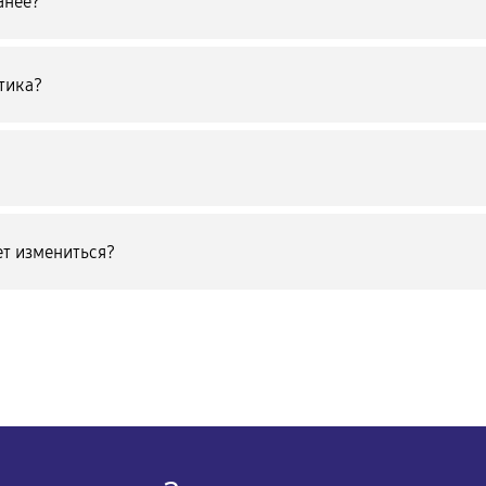
анее?
тика?
т измениться?