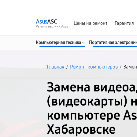
г. Хабаровск
Ежедневно, с 10:00 до 20:00
Asus
ASC
Цены на ремонт
Гарантия
Ремонт техники Asus
Компьютерная техника
Портативная электрони
Главная
/
Ремонт компьютеров
/
Замен
Замена видеоа
(видеокарты) 
компьютере As
Хабаровске