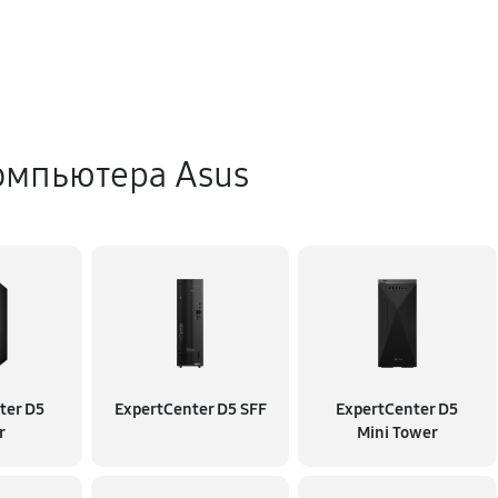
омпьютера Asus
ter D5
ExpertCenter D5 SFF
ExpertCenter D5
r
Mini Tower