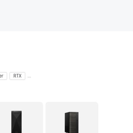
er
RTX
...