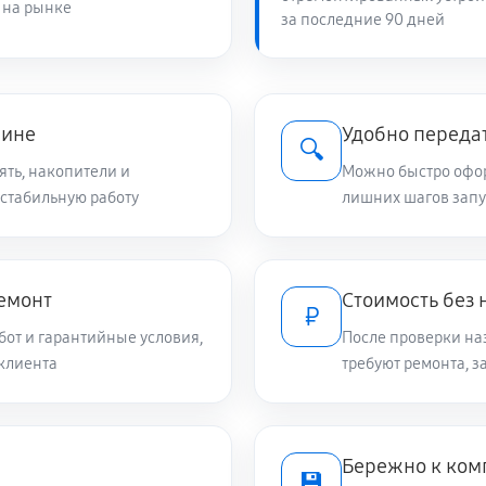
 на рынке
за последние 90 дней
чине
Удобно переда
🔍
ять, накопители и
Можно быстро оформ
 стабильную работу
лишних шагов запу
емонт
Стоимость без
₽
от и гарантийные условия,
После проверки на
клиента
требуют ремонта, 
Бережно к ко
💾