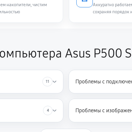
ем накопители, чистим
Аккуратно работае
ильностью
сохраняя порядок 
омпьютера Asus P500 S
Проблемы с подключен
11
й
Проблемы с изображе
4