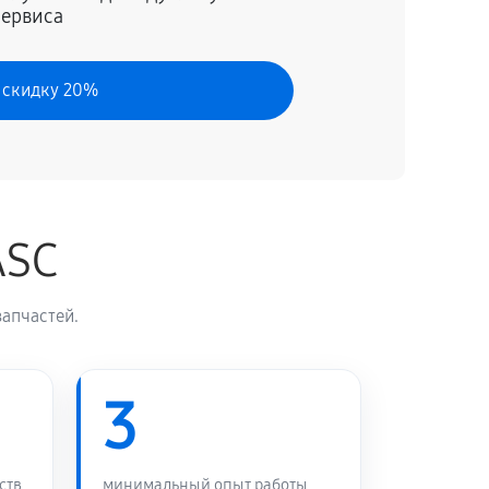
сервиса
 скидку 20%
ASC
апчастей.
3
ств
минимальный опыт работы