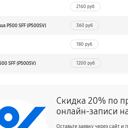
2160 руб
360 руб
us P500 SFF (P500SV)
180 руб
1200 руб
500 SFF (P500SV)
540 руб
ка)
Скидка 20% по п
420 руб
онлайн-записи на
840 руб
Оставьте заявку через сайт и