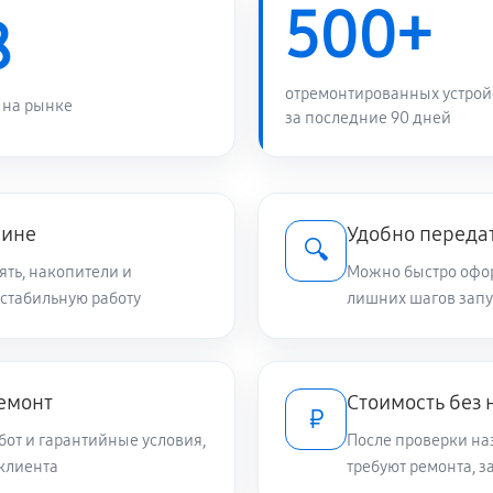
500+
8
отремонтированных устрой
 на рынке
за последние 90 дней
чине
Удобно переда
🔍
ять, накопители и
Можно быстро оформ
 стабильную работу
лишних шагов запу
емонт
Стоимость без
₽
от и гарантийные условия,
После проверки на
клиента
требуют ремонта, 