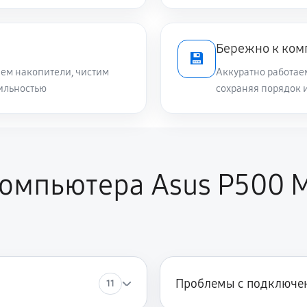
Бережно к ко
💾
ем накопители, чистим
Аккуратно работае
ильностью
сохраняя порядок 
омпьютера Asus P500 M
Проблемы с подключен
11