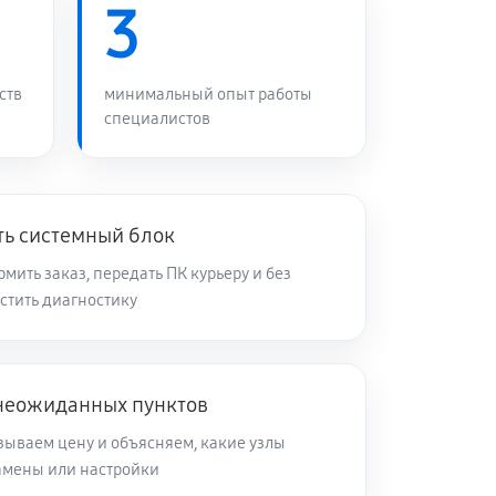
3
ств
минимальный опыт работы
специалистов
ть системный блок
ить заказ, передать ПК курьеру и без
стить диагностику
 неожиданных пунктов
зываем цену и объясняем, какие узлы
замены или настройки