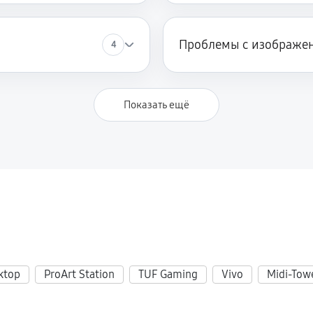
й
Проблемы с изображе
4
Показать ещё
ktop
ProArt Station
TUF Gaming
Vivo
Midi-Tow