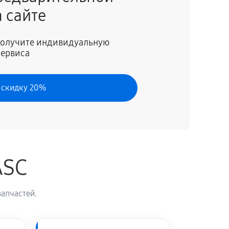
 сайте
60 минут
Заказать
 получите индивидуальную
сервиса
 скидку 20%
ASC
апчастей.