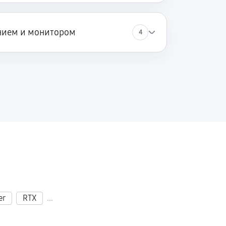
нием и монитором
4
er
RTX
...