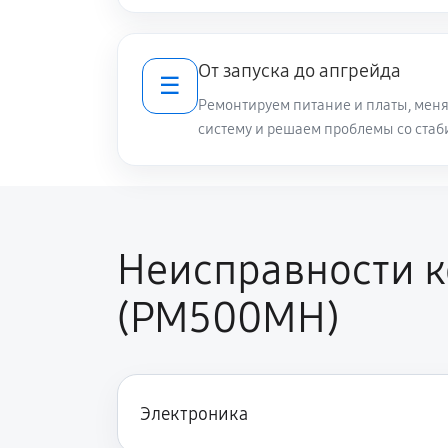
От запуска до апгрейда
☰
Ремонтируем питание и платы, меня
систему и решаем проблемы со стаб
Неисправности к
(PM500MH)
Электроника