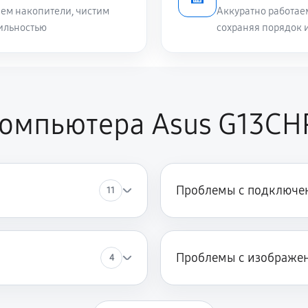
ем накопители, чистим
Аккуратно работае
ильностью
сохраняя порядок 
компьютера Asus G13CH
Проблемы с подключен
11
й
Проблемы с изображе
4