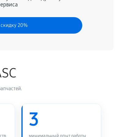
сервиса
 скидку 20%
ASC
апчастей.
3
ств
минимальный опыт работы