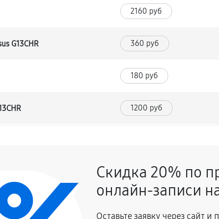
2160 руб
360 руб
sus G13CHR
180 руб
1200 руб
G13CHR
540 руб
ка)
Скидка 20% по п
420 руб
онлайн-записи на
840 руб
Оставьте заявку через сайт и