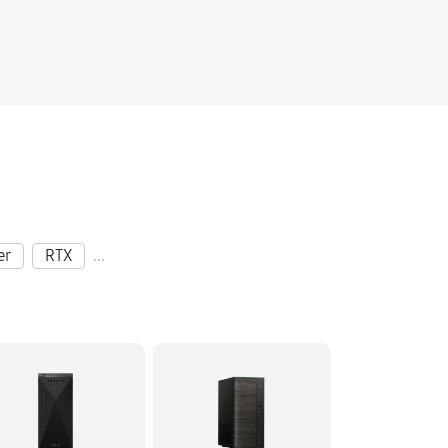
er
RTX
...