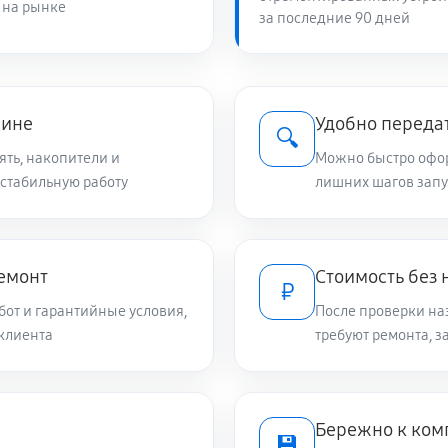
 на рынке
за последние 90 дней
чине
Удобно переда
🔍
ять, накопители и
Можно быстро оформ
 стабильную работу
лишних шагов запу
емонт
Стоимость без
₽
от и гарантийные условия,
После проверки на
клиента
требуют ремонта, 
Бережно к ко
💾