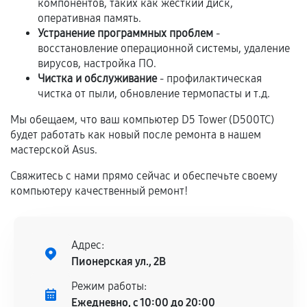
компонентов, таких как жесткий диск,
Гарантия на выполненные работы может
оперативная память.
сохраняться полностью или частично, если
Устранение программных проблем
-
соблюдены следующие условия:
восстановление операционной системы, удаление
Предоставленные детали подходят по
вирусов, настройка ПО.
техническим параметрам и не имеют внешних
Чистка и обслуживание
- профилактическая
чистка от пыли, обновление термопасты и т.д.
дефектов.
Установка была выполнена нашим сервисным
Мы обещаем, что ваш компьютер D5 Tower (D500TC)
центром.
будет работать как новый после ремонта в нашем
мастерской Asus.
При этом гарантия на сами комплектующие
остается на стороне производителя или
Свяжитесь с нами прямо сейчас и обеспечьте своему
продавца. За качество сторонних деталей
компьютеру качественный ремонт!
сервисный центр ответственности не несет.
Адрес:
Пионерская ул., 2В
Режим работы:
Ежедневно, с 10:00 до 20:00