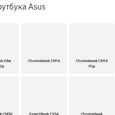
утбука Asus
k Vibe
Chromebook CM14
Chromebook CM14
lip
Flip
k CM30
ExpertBook CX54
Chromebook