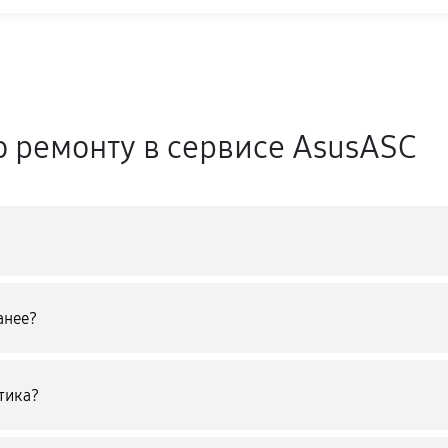
о ремонту в сервисе AsusASC
анее?
тика?