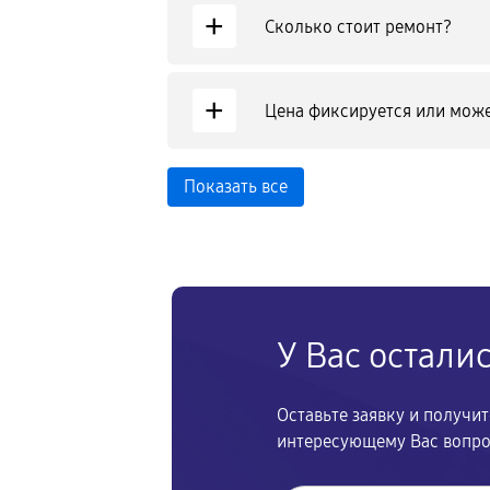
+
Сколько стоит ремонт?
+
Цена фиксируется или може
Показать все
У Вас остали
Оставьте заявку и получи
интересующему Вас вопр