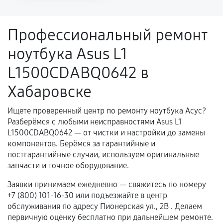
напрямую связанной с выполненным
ремонтом.
Профессиональный ремонт
Поломка установленной детали при
ноутбука Asus L1
нормальной эксплуатации в течение
гарантийного срока.
L1500CDABQ0642 в
Несоответствие комплектующей заявленным
Хабаровске
техническим характеристикам.
Ищете проверенный центр по ремонту ноутбука Асус?
Разберёмся с любыми неисправностями Asus L1
Документы для подтверждения
L1500CDABQ0642 — от чистки и настройки до замены
гарантии
компонентов. Берёмся за гарантийные и
постгарантийные случаи, используем оригинальные
Гарантийный талон.
запчасти и точное оборудование.
Акт выполненных работ с датой, перечнем
Заявки принимаем ежедневно — свяжитесь по номеру
услуг и сроком гарантии.
+7 (800) 101-16-30 или подъезжайте в центр
обслуживания по адресу Пионерская ул., 2В . Делаем
Документы на установленные комплектующие
первичную оценку бесплатно при дальнейшем ремонте.
и кассовый чек.