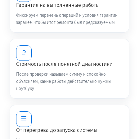
3290 руб
120 минут
Гарантия на выполненные работы
Фиксируем перечень операций и условия гарантии
Ремонт разъема питания
заранее, чтобы итог ремонта был предсказуемым
890 руб
60 минут
Ремонт цепей питания
₽
3000 руб
80 минут
Стоимость после понятной диагностики
Замена контроллера питания
После проверки называем сумму и спокойно
1790 руб
120 минут
объясняем, какие работы действительно нужны
ноутбуку
Замена жесткого диска
900 руб
50 минут
☰
Установка драйверов ноутбука Asus L1
L1500CDABQ0642
От перегрева до запуска системы
870 руб
30 минут