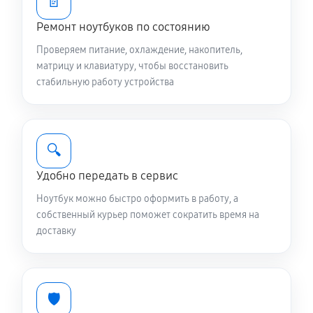
📄
Ремонт ноутбуков по состоянию
Чистка от пыли ноутбука Asus L1 L1500CDABQ0642
Проверяем питание, охлаждение, накопитель,
1190 руб
90 минут
матрицу и клавиатуру, чтобы восстановить
стабильную работу устройства
Настройка ОС ноутбука Asus L1 L1500CDABQ0642
1310 руб
60 минут
Ремонт подсветки ноутбука Asus L1
🔍
L1500CDABQ0642
Удобно передать в сервис
1440 руб
70 минут
Ноутбук можно быстро оформить в работу, а
собственный курьер поможет сократить время на
Настройка BIOS ноутбука Asus L1 L1500CDABQ0642
доставку
1120 руб
60 минут
Замена видеочипа ноутбука Asus L1
L1500CDABQ0642
🛡️