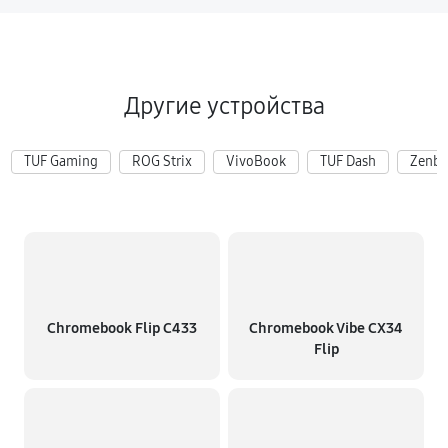
Другие устройства
TUF Gaming
ROG Strix
VivoBook
TUF Dash
Zenb
Chromebook Flip C433
Chromebook Vibe CX34
Flip