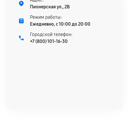
Установка была выполнена нашим сервисным
Пионерская ул., 2В
центром.
При этом гарантия на сами комплектующие
Режим работы:
остается на стороне производителя или
Ежедневно, с 10:00 до 20:00
продавца. За качество сторонних деталей
Городской телефон:
сервисный центр ответственности не несет.
+7 (800) 101-16-30