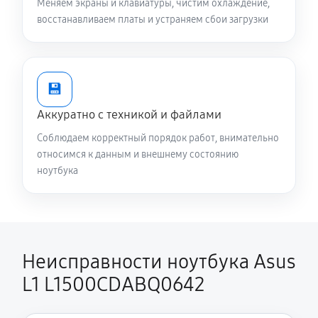
Меняем экраны и клавиатуры, чистим охлаждение,
восстанавливаем платы и устраняем сбои загрузки
Замена вебкамеры ноутбука Asus L1
L1500CDABQ0642
1510 руб
80 минут
💾
Ремонт петель крышки
Аккуратно с техникой и файлами
1190 руб
50 минут
Соблюдаем корректный порядок работ, внимательно
относимся к данным и внешнему состоянию
Настройка Wi-Fi ноутбука Asus L1 L1500CDABQ0642
ноутбука
1240 руб
60 минут
Замена шим-контроллера
4680 руб
120 минут
Неисправности ноутбука Asus
L1 L1500CDABQ0642
Замена HDMI ноутбука Asus L1 L1500CDABQ0642
720 руб
60 минут