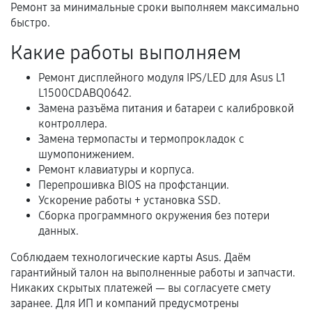
Ремонт за минимальные сроки выполняем максимально
быстро.
Какие работы выполняем
Расширенная гарантия
Ремонт дисплейного модуля IPS/LED для Asus L1
В некоторых случаях возможно оформление
L1500CDABQ0642.
расширенной гарантии. Стоимость, сроки и
Замена разъёма питания и батареи с калибровкой
условия продления согласовываются отдельно и
контроллера.
фиксируются в документах.
Замена термопасты и термопрокладок с
шумопонижением.
Ремонт клавиатуры и корпуса.
Перепрошивка BIOS на профстанции.
Когда гарантия не действует
Ускорение работы + установка SSD.
Сборка программного окружения без потери
Нарушение правил эксплуатации,
данных.
механические повреждения, попадание влаги,
перегрев, коррозия.
Соблюдаем технологические карты Asus. Даём
гарантийный талон на выполненные работы и запчасти.
Самостоятельный ремонт или вмешательство
Никаких скрытых платежей — вы согласуете смету
третьих лиц.
заранее. Для ИП и компаний предусмотрены