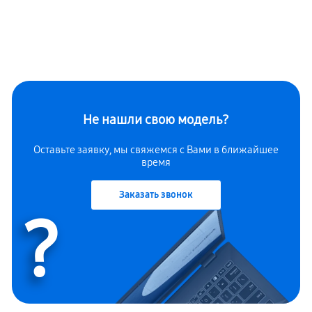
Не нашли свою модель?
Оставьте заявку, мы свяжемся с Вами в ближайшее
время
Заказать звонок
?