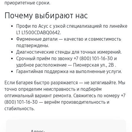
Естественный износ деталей, если иное не
приоритетные сроки.
предусмотрено отдельно.
Почему выбирают нас
Обращение после окончания гарантийного
Профи по Асус с узкой специализацией по линейке
срока.
L1 L1500CDABQ0642.
Программные сбои, если это не указано в
Фирменные детали — качество и совместимость
отдельных условиях.
подтверждены.
Диагностические стенды для точных измерений.
Срочный приём по звонку +7 (800) 101-16-30 и
удобное расположение — Пионерская ул., 2В .
Если комплектующие куплены
Гарантийная поддержка на выполненные услуги.
самостоятельно
Если батарея быстро разряжается — не затягивайте. Мы
Гарантия на выполненные работы может
точно определим неисправность и подберём
сохраняться полностью или частично, если
оптимальный вариант ремонта. Свяжитесь по номеру +7
(800) 101-16-30 — вернём производительность и
соблюдены следующие условия:
стабильность.
Предоставленные детали подходят по
техническим параметрам и не имеют внешних
дефектов.
Адрес: