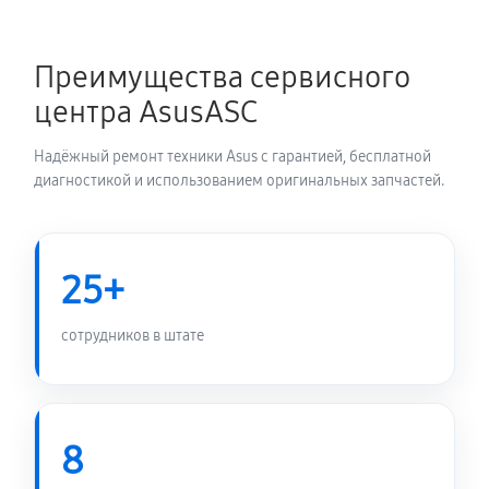
1150 руб
60 минут
Преимущества сервисного
Замена термопасты ноутбука Asus L1
центра AsusASC
L1500CDABQ0642
1190 руб
30 минут
Надёжный ремонт техники Asus с гарантией, бесплатной
диагностикой и использованием оригинальных запчастей.
Замена системы охлаждения
1800 руб
70 минут
25+
Замена процессора ноутбука Asus L1
L1500CDABQ0642
сотрудников в штате
2160 руб
120 минут
Замена оперативной памяти
1070 руб
50 минут
8