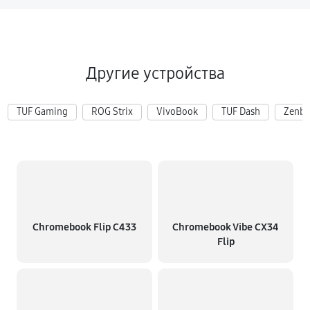
Другие устройства
TUF Gaming
ROG Strix
VivoBook
TUF Dash
Zenb
Chromebook Flip C433
Chromebook Vibe CX34
Flip