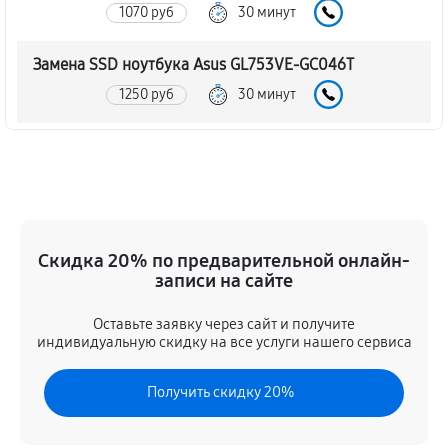
1070 руб
30 минут
Замена SSD ноутбука Asus GL753VE-GC046T
1250 руб
30 минут
Восстановление данных
1190 руб
70 минут
Замена северного моста
Скидка 20% по предварительной онлайн-
3120 руб
80 минут
записи на сайте
Замена экрана ноутбука Asus GL753VE-GC046T
Оставьте заявку через сайт и получите
1370 руб
80 минут
индивидуальную скидку на все услуги нашего сервиса
Замена шлейфа матрицы
Получить скидку 20%
1150 руб
60 минут