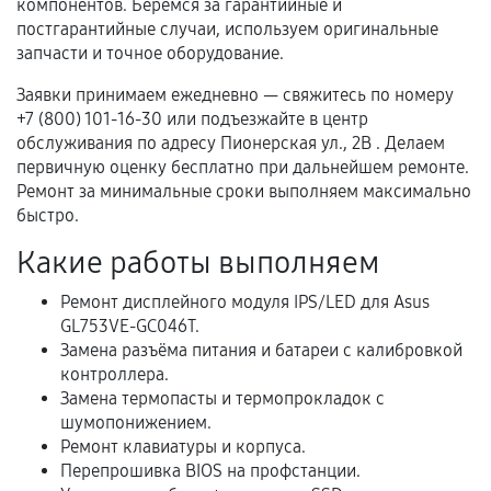
компонентов. Берёмся за гарантийные и
Документы для подтверждения
постгарантийные случаи, используем оригинальные
гарантии
запчасти и точное оборудование.
Гарантийный талон.
Заявки принимаем ежедневно — свяжитесь по номеру
+7 (800) 101-16-30 или подъезжайте в центр
Акт выполненных работ с датой, перечнем
обслуживания по адресу Пионерская ул., 2В . Делаем
услуг и сроком гарантии.
первичную оценку бесплатно при дальнейшем ремонте.
Ремонт за минимальные сроки выполняем максимально
Документы на установленные комплектующие
быстро.
и кассовый чек.
Какие работы выполняем
Ремонт дисплейного модуля IPS/LED для Asus
Расширенная гарантия
GL753VE-GC046T.
Замена разъёма питания и батареи с калибровкой
В некоторых случаях возможно оформление
контроллера.
расширенной гарантии. Стоимость, сроки и
Замена термопасты и термопрокладок с
условия продления согласовываются отдельно и
шумопонижением.
фиксируются в документах.
Ремонт клавиатуры и корпуса.
Перепрошивка BIOS на профстанции.