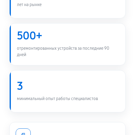
лет на рынке
1320 руб
60 минут
Замена тачпада ноутбука Asus GL753VE-GC046T
1600 руб
60 минут
500+
Замена южного моста ноутбука Asus GL753VE-
отремонтированных устройств за последние 90
GC046T
дней
3120 руб
80 минут
Замена видеокарты ноутбука Asus GL753VE-GC046T
3
1920 руб
60 минут
минимальный опыт работы специалистов
Чистка от пыли ноутбука Asus GL753VE-GC046T
1190 руб
90 минут
Настройка ОС ноутбука Asus GL753VE-GC046T