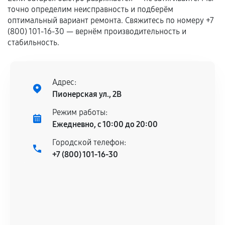
самостоятельно
точно определим неисправность и подберём
оптимальный вариант ремонта. Свяжитесь по номеру +7
Гарантия на выполненные работы может
(800) 101-16-30 — вернём производительность и
сохраняться полностью или частично, если
стабильность.
соблюдены следующие условия:
Предоставленные детали подходят по
техническим параметрам и не имеют внешних
Адрес:
дефектов.
Пионерская ул., 2В
Установка была выполнена нашим сервисным
Режим работы:
центром.
Ежедневно, с 10:00 до 20:00
При этом гарантия на сами комплектующие
остается на стороне производителя или
Городской телефон:
продавца. За качество сторонних деталей
+7 (800) 101-16-30
сервисный центр ответственности не несет.