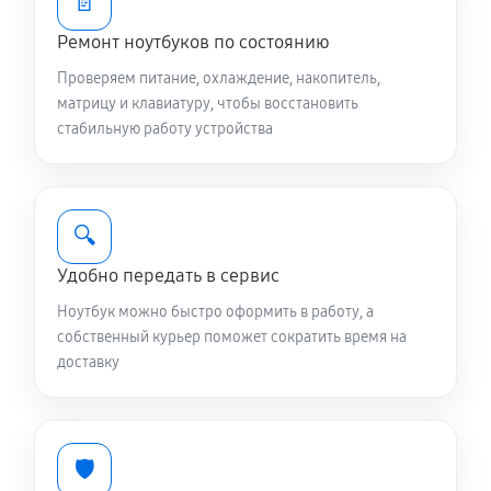
📄
1310 руб
60 минут
Ремонт ноутбуков по состоянию
Ремонт подсветки ноутбука Asus GL753VE-GC046T
Проверяем питание, охлаждение, накопитель,
1440 руб
70 минут
матрицу и клавиатуру, чтобы восстановить
стабильную работу устройства
Настройка BIOS ноутбука Asus GL753VE-GC046T
1120 руб
60 минут
🔍
Замена видеочипа ноутбука Asus GL753VE-GC046T
Удобно передать в сервис
3290 руб
120 минут
Ноутбук можно быстро оформить в работу, а
Ремонт разъема питания
собственный курьер поможет сократить время на
доставку
890 руб
60 минут
Ремонт цепей питания
3000 руб
80 минут
🛡️