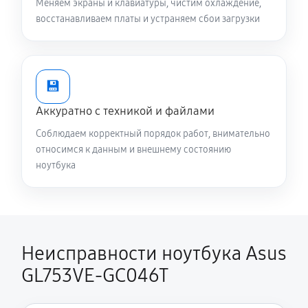
Меняем экраны и клавиатуры, чистим охлаждение,
Настройка Wi-Fi ноутбука Asus GL753VE-GC046T
восстанавливаем платы и устраняем сбои загрузки
1240 руб
60 минут
Замена шим-контроллера
4680 руб
120 минут
💾
Аккуратно с техникой и файлами
Замена HDMI ноутбука Asus GL753VE-GC046T
Соблюдаем корректный порядок работ, внимательно
720 руб
60 минут
относимся к данным и внешнему состоянию
ноутбука
Неисправности ноутбука Asus
GL753VE-GC046T