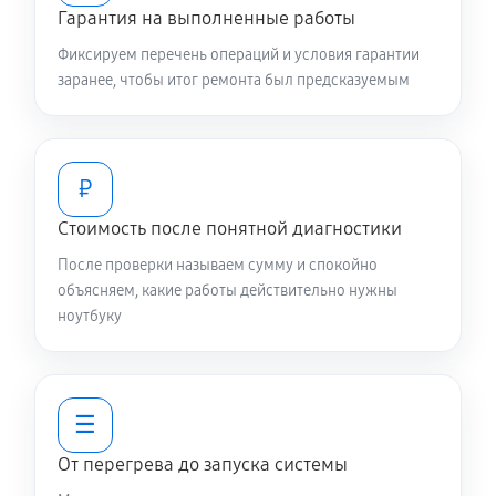
Гарантия на выполненные работы
Замена контроллера питания
1790 руб
120 минут
Фиксируем перечень операций и условия гарантии
заранее, чтобы итог ремонта был предсказуемым
Замена жесткого диска
900 руб
50 минут
₽
Установка драйверов ноутбука Asus GL753VE-
Стоимость после понятной диагностики
GC046T
870 руб
30 минут
После проверки называем сумму и спокойно
объясняем, какие работы действительно нужны
ноутбуку
Замена вебкамеры ноутбука Asus GL753VE-GC046T
1510 руб
80 минут
Ремонт петель крышки
☰
1190 руб
50 минут
От перегрева до запуска системы