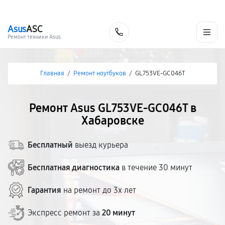
г. Хабаровск
Ежедневно, с 10:00 до 20:00
+7 (800) 101-16-30
Asus
ASC
Заказать
Ремонт техники Asus
Главная
/
Ремонт ноутбуков
/
GL753VE-GC046T
Ремонт Asus GL753VE-GC046T в
Хабаровске
Бесплатный
выезд курьера
Бесплатная диагностика
в течение 30 минут
Гарантия
на ремонт до 3х лет
Экспресс ремонт за
20 минут