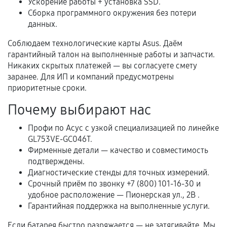
Ускорение работы + установка SSD.
Сборка программного окружения без потери
Когда гарантия не действует
данных.
Нарушение правил эксплуатации,
Соблюдаем технологические карты Asus. Даём
механические повреждения, попадание влаги,
гарантийный талон на выполненные работы и запчасти.
перегрев, коррозия.
Никаких скрытых платежей — вы согласуете смету
заранее. Для ИП и компаний предусмотрены
Самостоятельный ремонт или вмешательство
приоритетные сроки.
третьих лиц.
Почему выбирают нас
Естественный износ деталей, если иное не
предусмотрено отдельно.
Профи по Асус с узкой специализацией по линейке
Обращение после окончания гарантийного
GL753VE-GC046T.
срока.
Фирменные детали — качество и совместимость
подтверждены.
Программные сбои, если это не указано в
Диагностические стенды для точных измерений.
отдельных условиях.
Срочный приём по звонку +7 (800) 101-16-30 и
удобное расположение — Пионерская ул., 2В .
Гарантийная поддержка на выполненные услуги.
Если комплектующие куплены
Если батарея быстро разряжается — не затягивайте. Мы