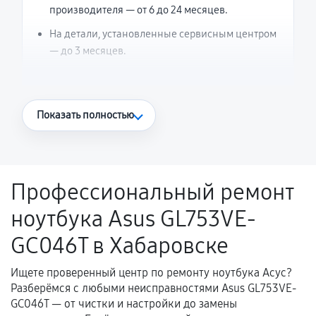
производителя — от 6 до 24 месяцев.
На детали, установленные сервисным центром
— до 3 месяцев.
Что считается гарантийным случаем
Показать полностью
Повторное возникновение неисправности,
напрямую связанной с выполненным
ремонтом.
Профессиональный ремонт
Поломка установленной детали при
ноутбука Asus GL753VE-
нормальной эксплуатации в течение
гарантийного срока.
GC046T в Хабаровске
Несоответствие комплектующей заявленным
техническим характеристикам.
Ищете проверенный центр по ремонту ноутбука Асус?
Разберёмся с любыми неисправностями Asus GL753VE-
GC046T — от чистки и настройки до замены