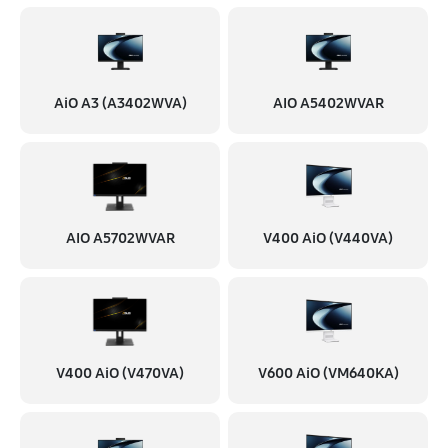
Замена HDD (замена жёсткого диска)
600 руб
60 минут
Замена Ethernet порта
AiO A3 (A3402WVA)
AIO A5402WVAR
480 руб
30 минут
Замена блока питания
3360 руб
60 минут
Замена материнской платы
AIO A5702WVAR
V400 AiO (V440VA)
960 руб
1 минут
Ремонт материнской платы
3420 руб
30 минут
V400 AiO (V470VA)
V600 AiO (VM640KA)
Замена микрофона
540 руб
6 минут