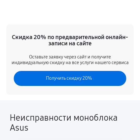
Ремонт корпуса
1500 руб
30 минут
Замена аккумулятора (батареи)
Скидка 20% по предварительной онлайн-
2160 руб
30 минут
записи на сайте
Восстановление токопроводящих дорожек
Оставьте заявку через сайт и получите
индивидуальную скидку на все услуги нашего сервиса
1080 руб
60 минут
Получить скидку 20%
Настройка
480 руб
60 минут
Ремонт контроллера заряда
1020 руб
60 минут
Неисправности моноблока
Asus
Модернизация
2520 руб
180 минут