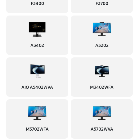
F3400
F3700
2520 руб
180 минут
Замена оперативной памяти
600 руб
60 минут
Замена разъема питания
A3402
A3202
840 руб
60 минут
Замена звуковой карты
1680 руб
60 минут
AIO A5402WVA
M3402WFA
Замена аудиоразъема
840 руб
60 минут
Замена USB порта
840 руб
60 минут
M3702WFA
A5702WVA