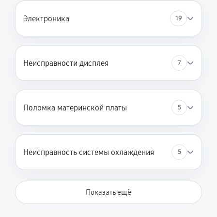
Замена подсветки матрицы
Электроника
19
1080 руб
60 минут
Замена оптического привода (CD/DVD)
Неисправности дисплея
7
480 руб
30 минут
Замена / ремонт цепи питания
1080 руб
60 минут
Поломка материнской платы
5
Замена / ремонт кнопки включения
600 руб
6 минут
Неисправность системы охлаждения
5
Профилактическая чистка от пыли
2340 руб
30 минут
Показать ещё
Замена системы охлаждения / кулера