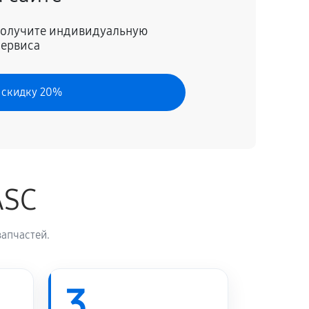
60 минут
Заказать
 получите индивидуальную
сервиса
60 минут
Заказать
 скидку 20%
ASC
апчастей.
3