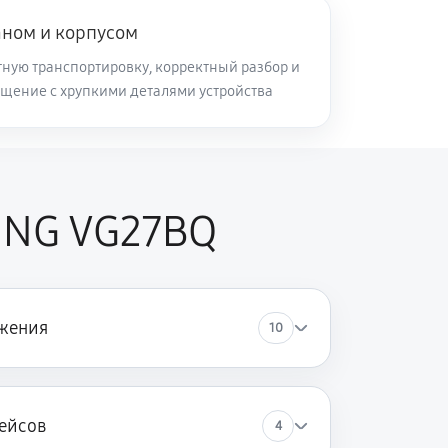
аном и корпусом
ную транспортировку, корректный разбор и
щение с хрупкими деталями устройства
ING VG27BQ
жения
10
ейсов
4