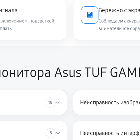
сигнала
Бережно с экр
💾
включением, подсветкой,
Соблюдаем аккурат
 платы
внимательное обра
монитора Asus TUF GAM
Неисправность изобра
18
Неисправность интерф
5