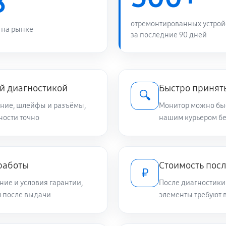
8
отремонтированных устрой
 на рынке
за последние 90 дней
й диагностикой
Быстро принять
🔍
ание, шлейфы и разъёмы,
Монитор можно быс
ности точно
нашим курьером б
работы
Стоимость посл
₽
ие и условия гарантии,
После диагностики
м после выдачи
элементы требуют 