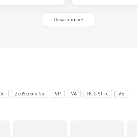
Показать ещё
en
ZenScreen Go
VP
VA
ROG Strix
VS
...