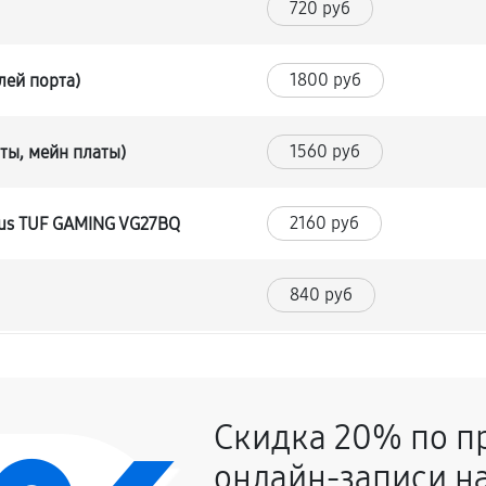
720 руб
1800 руб
лей порта)
1560 руб
ты, мейн платы)
2160 руб
sus TUF GAMING VG27BQ
840 руб
1680 руб
Скидка 20% по п
840 руб
онлайн-записи на