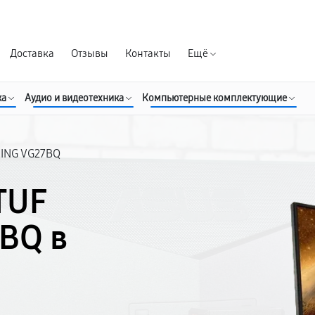
Гарантия д
Доставка
Отзывы
Контакты
Ещё
ка
Аудио и видеотехника
Компьютерные комплектующие
ING VG27BQ
TUF
BQ в