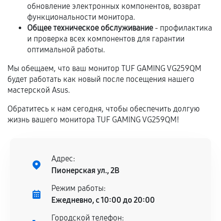
обновление электронных компонентов, возврат
Предоставленные детали подходят по
функциональности монитора.
техническим параметрам и не имеют внешних
Общее техническое обслуживание
- профилактика
дефектов.
и проверка всех компонентов для гарантии
Установка была выполнена нашим сервисным
оптимальной работы.
центром.
Мы обещаем, что ваш монитор TUF GAMING VG259QM
При этом гарантия на сами комплектующие
будет работать как новый после посещения нашего
остается на стороне производителя или
мастерской Asus.
продавца. За качество сторонних деталей
Обратитесь к нам сегодня, чтобы обеспечить долгую
сервисный центр ответственности не несет.
жизнь вашего монитора TUF GAMING VG259QM!
Адрес:
Пионерская ул., 2В
Режим работы:
Ежедневно, с 10:00 до 20:00
Городской телефон: