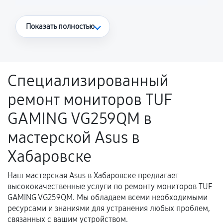
Что считается гарантийным случаем
Показать полностью
Повторное возникновение неисправности,
напрямую связанной с выполненным
ремонтом.
Специализированный
Поломка установленной детали при
ремонт мониторов TUF
нормальной эксплуатации в течение
гарантийного срока.
GAMING VG259QM в
Несоответствие комплектующей заявленным
мастерской Asus в
техническим характеристикам.
Хабаровске
Наш мастерская Asus в Хабаровске предлагает
Документы для подтверждения
высококачественные услуги по ремонту мониторов TUF
гарантии
GAMING VG259QM. Мы обладаем всеми необходимыми
ресурсами и знаниями для устранения любых проблем,
Гарантийный талон.
связанных с вашим устройством.