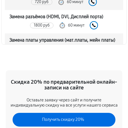
720 руб
60 минут
Замена разъёмов (HDMI, DVI, Дисплей порта)
1800 руб
60 минут
Замена платы управления (мат.платы, мейн платы)
1560 руб
60 минут
Ремонт цепи питания монитора Asus TUF GAMING
VG259QM
2160 руб
60 минут
Скидка 20% по предварительной онлайн-
записи на сайте
Прошивка блока управления
Оставьте заявку через сайт и получите
840 руб
60 минут
индивидуальную скидку на все услуги нашего сервиса
Замена лампы подсветки
Получить скидку 20%
1680 руб
60 минут