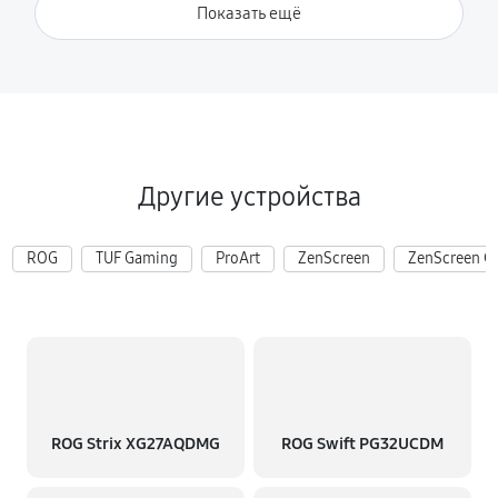
Показать ещё
Другие устройства
ROG
TUF Gaming
ProArt
ZenScreen
ZenScreen G
ROG Strix XG27AQDMG
ROG Swift PG32UCDM