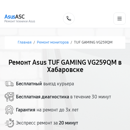
г. Хабаровск
Ежедневно, с 10:00 до 20:00
+7 (800) 101-16-30
Asus
ASC
Заказать
Ремонт техники Asus
Главная
/
Ремонт мониторов
/
TUF GAMING VG259QM
Ремонт Asus TUF GAMING VG259QM в
Хабаровске
Бесплатный
выезд курьера
Бесплатная диагностика
в течение 30 минут
Гарантия
на ремонт до 3х лет
Экспресс ремонт за
20 минут