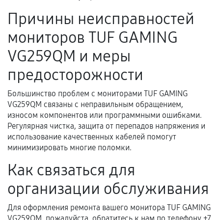
Акт выполненных работ с датой, перечнем
Причины неисправностей
услуг и сроком гарантии.
Документы на установленные комплектующие
мониторов TUF GAMING
и кассовый чек.
VG259QM и меры
предосторожности
Расширенная гарантия
Большинство проблем с мониторами TUF GAMING
В некоторых случаях возможно оформление
VG259QM связаны с неправильным обращением,
износом компонентов или программными ошибками.
расширенной гарантии. Стоимость, сроки и
Регулярная чистка, защита от перепадов напряжения и
условия продления согласовываются отдельно и
использование качественных кабелей помогут
фиксируются в документах.
минимизировать многие поломки.
Как связаться для
Когда гарантия не действует
организации обслуживания
Нарушение правил эксплуатации,
Для оформления ремонта вашего монитора TUF GAMING
механические повреждения, попадание влаги,
VG259QM, пожалуйста, обратитесь к нам по телефону +7