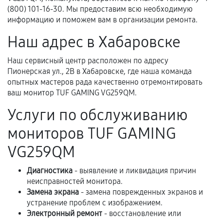
перегрев, коррозия.
(800) 101-16-30. Мы предоставим всю необходимую
информацию и поможем вам в организации ремонта.
Самостоятельный ремонт или вмешательство
третьих лиц.
Наш адрес в Хабаровске
Естественный износ деталей, если иное не
Наш сервисный центр расположен по адресу
предусмотрено отдельно.
Пионерская ул., 2В в Хабаровске, где наша команда
Обращение после окончания гарантийного
опытных мастеров рада качественно отремонтировать
срока.
ваш монитор TUF GAMING VG259QM.
Программные сбои, если это не указано в
Услуги по обслуживанию
отдельных условиях.
мониторов TUF GAMING
VG259QM
Если комплектующие куплены
самостоятельно
Диагностика
- выявление и ликвидация причин
неисправностей монитора.
Гарантия на выполненные работы может
Замена экрана
- замена поврежденных экранов и
сохраняться полностью или частично, если
устранение проблем с изображением.
соблюдены следующие условия:
Электронный ремонт
- восстановление или