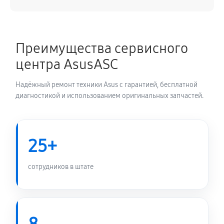
Ремонт блока управления
840 руб
60 минут
Преимущества сервисного
центра AsusASC
Замена блока питания
1800 руб
60 минут
Надёжный ремонт техники Asus с гарантией, бесплатной
диагностикой и использованием оригинальных запчастей.
Замена электронных компонентов
2280 руб
60 минут
25+
сотрудников в штате