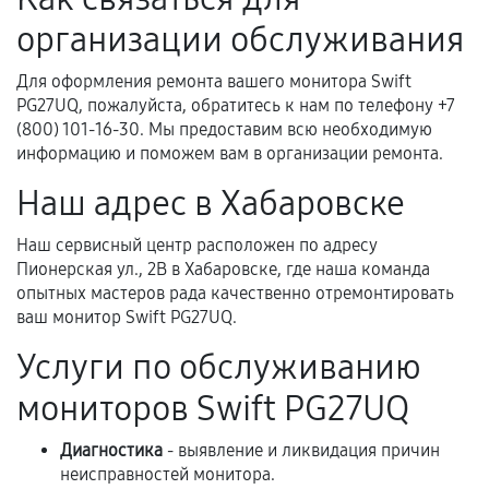
фиксируются в документах.
организации обслуживания
Для оформления ремонта вашего монитора Swift
Когда гарантия не действует
PG27UQ, пожалуйста, обратитесь к нам по телефону +7
(800) 101-16-30. Мы предоставим всю необходимую
Нарушение правил эксплуатации,
информацию и поможем вам в организации ремонта.
механические повреждения, попадание влаги,
Наш адрес в Хабаровске
перегрев, коррозия.
Самостоятельный ремонт или вмешательство
Наш сервисный центр расположен по адресу
третьих лиц.
Пионерская ул., 2В в Хабаровске, где наша команда
опытных мастеров рада качественно отремонтировать
Естественный износ деталей, если иное не
ваш монитор Swift PG27UQ.
предусмотрено отдельно.
Услуги по обслуживанию
Обращение после окончания гарантийного
срока.
мониторов Swift PG27UQ
Программные сбои, если это не указано в
Диагностика
- выявление и ликвидация причин
отдельных условиях.
неисправностей монитора.