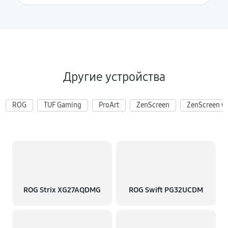
Другие устройства
ROG
TUF Gaming
ProArt
ZenScreen
ZenScreen G
ROG Strix XG27AQDMG
ROG Swift PG32UCDM