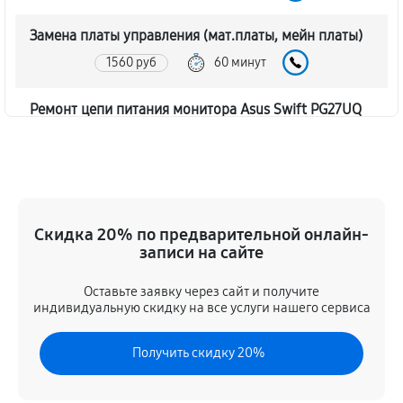
Замена платы управления (мат.платы, мейн платы)
1560 руб
60 минут
Ремонт цепи питания монитора Asus Swift PG27UQ
2160 руб
60 минут
Прошивка блока управления
840 руб
60 минут
Скидка 20% по предварительной онлайн-
записи на сайте
Замена лампы подсветки
1680 руб
60 минут
Оставьте заявку через сайт и получите
индивидуальную скидку на все услуги нашего сервиса
Ремонт блока управления
Получить скидку 20%
840 руб
60 минут