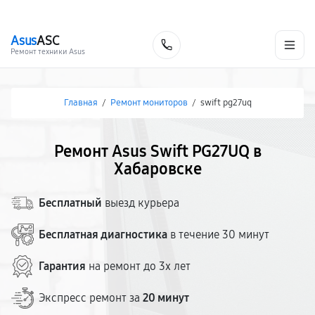
г. Хабаровск
Ежедневно, с 10:00 до 20:00
+7 (800) 101-16-30
Asus
ASC
Заказать
Ремонт техники Asus
Главная
/
Ремонт мониторов
/
swift pg27uq
Ремонт Asus Swift PG27UQ в
Хабаровске
Бесплатный
выезд курьера
Бесплатная диагностика
в течение 30 минут
Гарантия
на ремонт до 3х лет
Экспресс ремонт за
20 минут