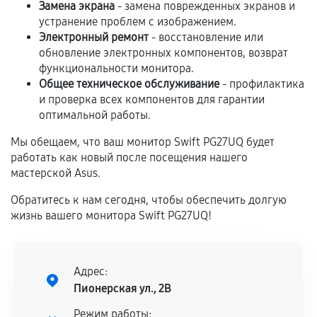
Замена экрана
- замена поврежденных экранов и
устранение проблем с изображением.
Если комплектующие куплены
Электронный ремонт
- восстановление или
самостоятельно
обновление электронных компонентов, возврат
функциональности монитора.
Гарантия на выполненные работы может
Общее техническое обслуживание
- профилактика
и проверка всех компонентов для гарантии
сохраняться полностью или частично, если
оптимальной работы.
соблюдены следующие условия:
Предоставленные детали подходят по
Мы обещаем, что ваш монитор Swift PG27UQ будет
техническим параметрам и не имеют внешних
работать как новый после посещения нашего
дефектов.
мастерской Asus.
Установка была выполнена нашим сервисным
Обратитесь к нам сегодня, чтобы обеспечить долгую
центром.
жизнь вашего монитора Swift PG27UQ!
При этом гарантия на сами комплектующие
остается на стороне производителя или
продавца. За качество сторонних деталей
Адрес:
сервисный центр ответственности не несет.
Пионерская ул., 2В
Режим работы: