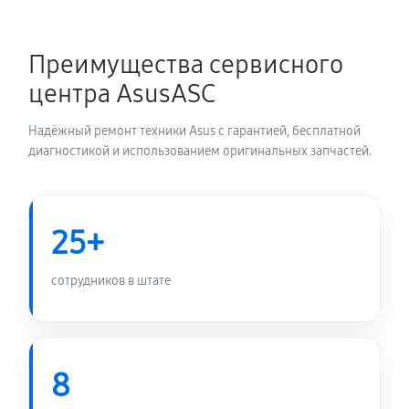
Замена блока питания
1800 руб
60 минут
Преимущества сервисного
Замена электронных компонентов
центра AsusASC
2280 руб
60 минут
Надёжный ремонт техники Asus с гарантией, бесплатной
диагностикой и использованием оригинальных запчастей.
25+
сотрудников в штате
8