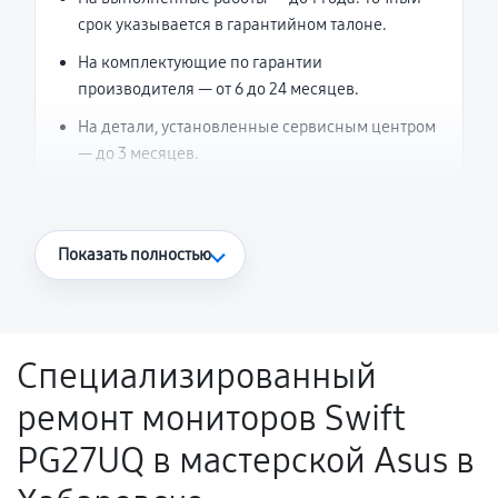
срок указывается в гарантийном талоне.
На комплектующие по гарантии
производителя — от 6 до 24 месяцев.
На детали, установленные сервисным центром
— до 3 месяцев.
Что считается гарантийным случаем
Показать полностью
Повторное возникновение неисправности,
напрямую связанной с выполненным
ремонтом.
Специализированный
Поломка установленной детали при
ремонт мониторов Swift
нормальной эксплуатации в течение
гарантийного срока.
PG27UQ в мастерской Asus в
Несоответствие комплектующей заявленным