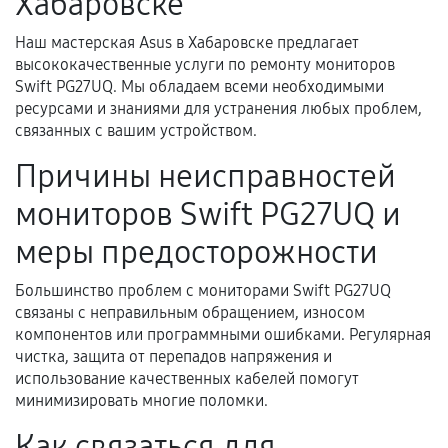
Хабаровске
техническим характеристикам.
Наш мастерская Asus в Хабаровске предлагает
высококачественные услуги по ремонту мониторов
Документы для подтверждения
Swift PG27UQ. Мы обладаем всеми необходимыми
гарантии
ресурсами и знаниями для устранения любых проблем,
связанных с вашим устройством.
Гарантийный талон.
Причины неисправностей
Акт выполненных работ с датой, перечнем
мониторов Swift PG27UQ и
услуг и сроком гарантии.
Документы на установленные комплектующие
меры предосторожности
и кассовый чек.
Большинство проблем с мониторами Swift PG27UQ
связаны с неправильным обращением, износом
компонентов или программными ошибками. Регулярная
Расширенная гарантия
чистка, защита от перепадов напряжения и
использование качественных кабелей помогут
В некоторых случаях возможно оформление
минимизировать многие поломки.
расширенной гарантии. Стоимость, сроки и
Как связаться для
условия продления согласовываются отдельно и