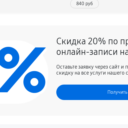
840 руб
1680 руб
0%
Скидка 20% по п
840 руб
онлайн-записи на
1800 руб
Оставьте заявку через сайт и
скидку на все услуги нашего 
нтов
2280 руб
Получить