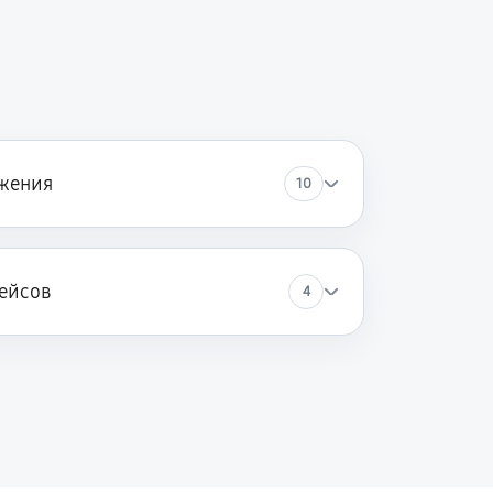
жения
10
ейсов
4