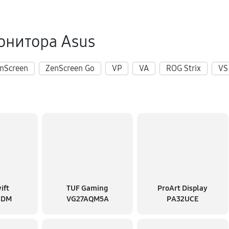
онитора Asus
nScreen
ZenScreen Go
VP
VA
ROG Strix
VS
ift
TUF Gaming
ProArt Display
CDM
VG27AQM5A
PA32UCE