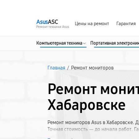
г. Хабаровск
Ежедневно, с 10:00 до 20:00
Asus
ASC
Цены на ремонт
Гарантия
Ремонт техники Asus
Компьютерная техника
Портативная электрони
Главная
/
Ремонт мониторов
Ремонт монит
Хабаровске
Ремонт мониторов Asus в Хабаровске. Д
Точная стоимость — до начала работ. 
Асус всех моделей и размеров. Собстве