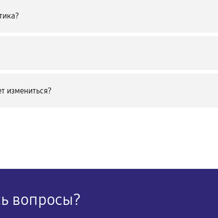
тика?
т измениться?
сь вопросы?